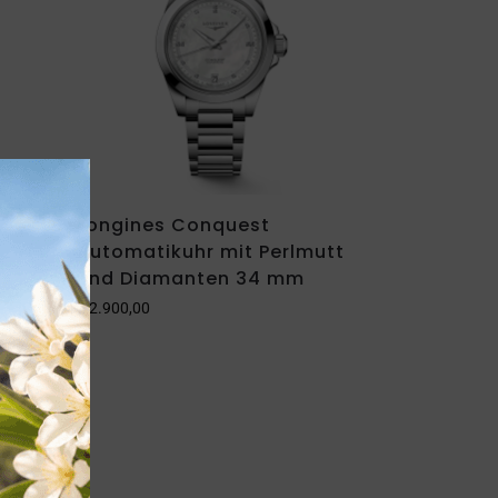
iß
Longines Conquest
Automatikuhr mit Perlmutt
und Diamanten 34 mm
€
2.900,00