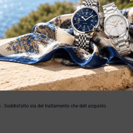
 . Soddisfatto sia del trattamento che dell acquisto .