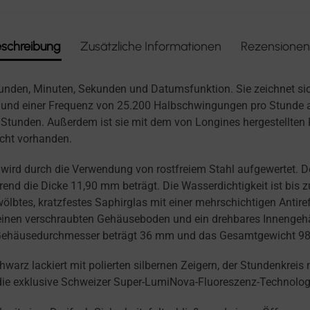
schreibung
Zusätzliche Informationen
Rezensionen
unden, Minuten, Sekunden und Datumsfunktion. Sie zeichnet si
und einer Frequenz von 25.200 Halbschwingungen pro Stunde a
Stunden. Außerdem ist sie mit dem von Longines hergestellten 
icht vorhanden.
wird durch die Verwendung von rostfreiem Stahl aufgewertet. 
nd die Dicke 11,90 mm beträgt. Die Wasserdichtigkeit ist bis zu
ewölbtes, kratzfestes Saphirglas mit einer mehrschichtigen Antir
 einen verschraubten Gehäuseboden und ein drehbares Innenge
 Gehäusedurchmesser beträgt 36 mm und das Gesamtgewicht 98,
chwarz lackiert mit polierten silbernen Zeigern, der Stundenkreis
die exklusive Schweizer Super-LumiNova-Fluoreszenz-Technolog