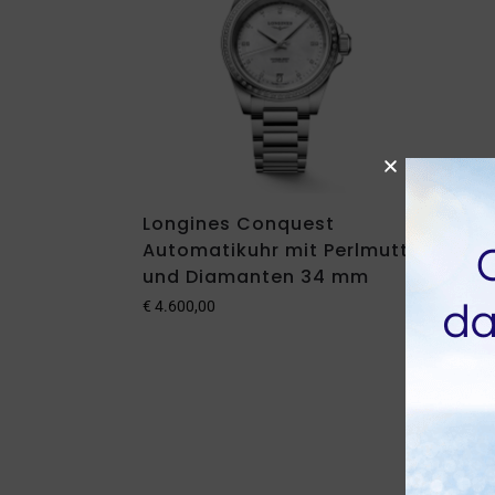
Longines Conquest
Long
Automatikuhr mit Perlmutt
Auto
und Diamanten 34 mm
Led
€
4.600,00
€
3.40