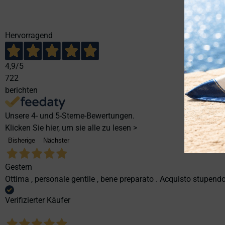
Hervorragend
4,9
/5
722
berichten
Unsere 4- und 5-Sterne-Bewertungen.
Klicken Sie hier, um sie alle zu lesen >
Bisherige
Nächster
Gestern
Ottima , personale gentile , bene preparato . Acquisto stupendo
Verifizierter Käufer