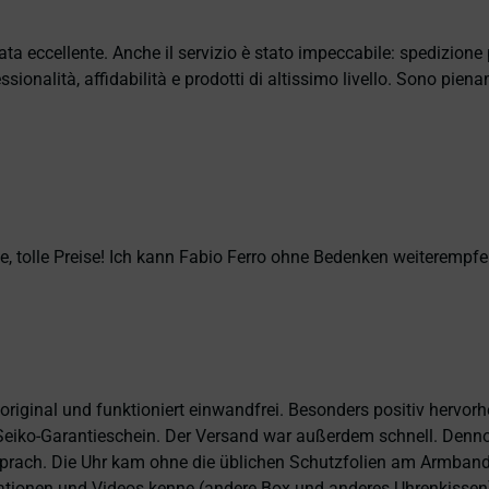
ata eccellente. Anche il servizio è stato impeccabile: spedizion
sionalità, affidabilità e prodotti di altissimo livello. Sono pie
, tolle Preise! Ich kann Fabio Ferro ohne Bedenken weiterempfe
 original und funktioniert einwandfrei. Besonders positiv hervor
eiko-Garantieschein. Der Versand war außerdem schnell. Dennoch
prach. Die Uhr kam ohne die üblichen Schutzfolien am Armband,
ntationen und Videos kenne (andere Box und anderes Uhrenkissen