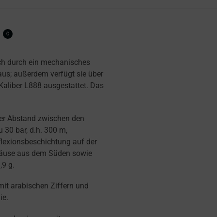
0
ch durch ein mechanisches
us; außerdem verfügt sie über
Kaliber L888 ausgestattet. Das
Der Abstand zwischen den
 30 bar, d.h. 300 m,
eflexionsbeschichtung auf der
häuse aus dem Süden sowie
9 g.
 mit arabischen Ziffern und
ie.