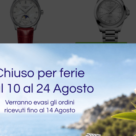
DISPONIBILITA IMMEDIATA
ines Master Collection
Longines Conquest We
matikuhr Stahl Weißes
Automatik 34 mm Uhr
er 34 mm
€
2.350,00
0,00