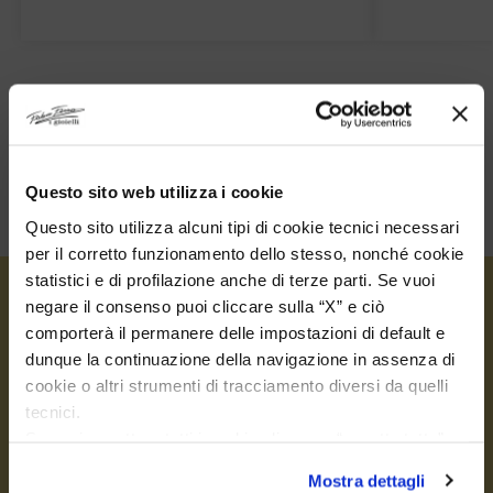
Questo sito web utilizza i cookie
Questo sito utilizza alcuni tipi di cookie tecnici necessari
per il corretto funzionamento dello stesso, nonché cookie
statistici e di profilazione anche di terze parti. Se vuoi
negare il consenso puoi cliccare sulla “X” e ciò
comporterà il permanere delle impostazioni di default e
dunque la continuazione della navigazione in assenza di
cookie o altri strumenti di tracciamento diversi da quelli
tecnici.
Se vuoi accettare tutti i cookie clicca su “accetta tutto”,
WERDEN SIE MITGLIED IM
se invece vuoi autonomamente selezionare i cookie da
Mostra dettagli
accettare clicca su personalizza.