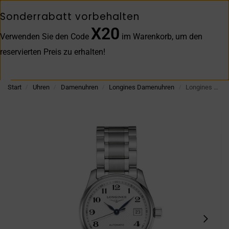
WERDEN SIE MITGLIED IM
VIP-CLUB
UND
ERHALTEN SIE 5 €
WILLKOMMEN
Sonderrabatt vorbehalten
X20
0
Verwenden Sie den Code
im Warenkorb, um den
reservierten Preis zu erhalten!
Suchen
Start
Uhren
Damenuhren
Longines Damenuhren
Longines Master Collection Automatikuhr aus Stahl Silber 29 mm
/
/
/
/