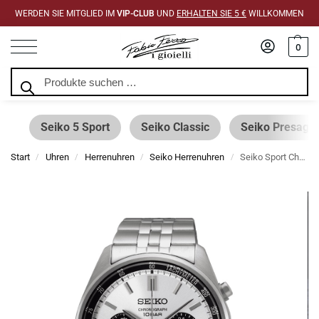
WERDEN SIE MITGLIED IM
VIP-CLUB
UND
ERHALTEN SIE 5 €
WILLKOMMEN
0
Suchen
Seiko 5 Sport
Seiko Classic
Seiko Presage
Start
Uhren
Herrenuhren
Seiko Herrenuhren
Seiko Sport Chronograph Quarz weißes Zifferblatt 41,5 mm SSB425P1 Uhr
/
/
/
/