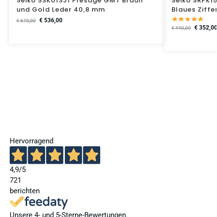
Seiko SSK013J1 Presage GMT Braun
Seiko SRPK1
und Gold Leder 40,8 mm
Blaues Ziffe
€
536,00
€
670,00
€
352,0
€
440,00
Hervorragend
4,9
/5
721
berichten
Unsere 4- und 5-Sterne-Bewertungen.