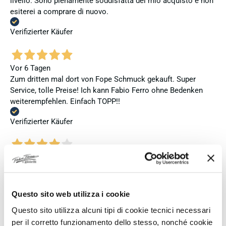
livello. Sono pienamente soddisfatta del mio acquisto e non
esiterei a comprare di nuovo.
Verifizierter Käufer
Vor 6 Tagen
Zum dritten mal dort von Fope Schmuck gekauft. Super
Service, tolle Preise! Ich kann Fabio Ferro ohne Bedenken
weiterempfehlen. Einfach TOPP!!
Verifizierter Käufer
Vor 6 Tagen
Ich bin insgesamt mit meinem Kauf zufrieden. Die Uhr ist
neu, original und funktioniert einwandfrei. Besonders positiv
hervorheben möchte ich den attraktiven Preis sowie den
Questo sito web utilizza i cookie
vollständig ausgefüllten und abgestempelten internationalen
Questo sito utilizza alcuni tipi di cookie tecnici necessari
Seiko-Garantieschein. Der Versand war außerdem schnell.
per il corretto funzionamento dello stesso, nonché cookie
Dennoch vergebe ich 4 statt 5 Sterne, da die Lieferung nicht