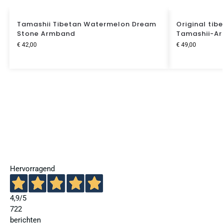
Tamashii Tibetan Watermelon Dream
Original tib
Stone Armband
Tamashii-A
€
42,00
€
49,00
Hervorragend
4,9
/5
722
berichten