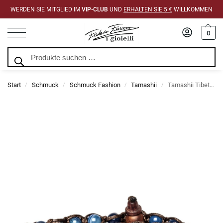
WERDEN SIE MITGLIED IM
VIP-CLUB
UND
ERHALTEN SIE 5 €
WILLKOMMEN
0
Suchen
Start
Schmuck
Schmuck Fashion
Tamashii
Tamashii Tibetisches Doppeldraht-Armband mit gestreiftem blauem Achat
/
/
/
/