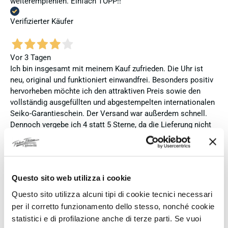
weiterempfehlen. Einfach TOPP!!
Verifizierter Käufer
Vor 3 Tagen
Ich bin insgesamt mit meinem Kauf zufrieden. Die Uhr ist
neu, original und funktioniert einwandfrei. Besonders positiv
hervorheben möchte ich den attraktiven Preis sowie den
vollständig ausgefüllten und abgestempelten internationalen
Seiko-Garantieschein. Der Versand war außerdem schnell.
Dennoch vergebe ich 4 statt 5 Sterne, da die Lieferung nicht
meinen Erwartungen an einen autorisierten Seiko-Händler
entsprach. Die Uhr kam ohne die üblichen Schutzfolien am
Armband, die Originalverpackung entsprach nicht der
Verpackung, die ich von diesem Modell aus offiziellen
Questo sito web utilizza i cookie
Präsentationen und Videos kenne (andere Box und anderes
Uhrenkissen), und auch die Seiko-Hangtags mit
Questo sito utilizza alcuni tipi di cookie tecnici necessari
Modellinformationen fehlten. Die Uhr selbst ist in neuem
per il corretto funzionamento dello stesso, nonché cookie
Zustand und weist keine Gebrauchsspuren auf. Dennoch
statistici e di profilazione anche di terze parti. Se vuoi
hätte ich bei einer hochwertigen Uhr dieser Preisklasse