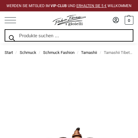
WERDEN SIE MITGLIED IM
VIP-CLUB
UND
ERHALTEN SIE 5 €
WILLKOMMEN
0
Suchen
Start
Schmuck
Schmuck Fashion
Tamashii
Tamashii Tibetisches Nepal Steinarmband
/
/
/
/