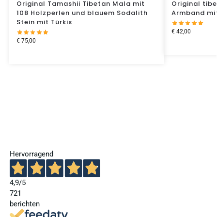
Original Tamashii Tibetan Mala mit
Original tib
108 Holzperlen und blauem Sodalith
Armband mit
Stein mit Türkis
€
42,00
€
75,00
Hervorragend
4,9
/5
721
berichten