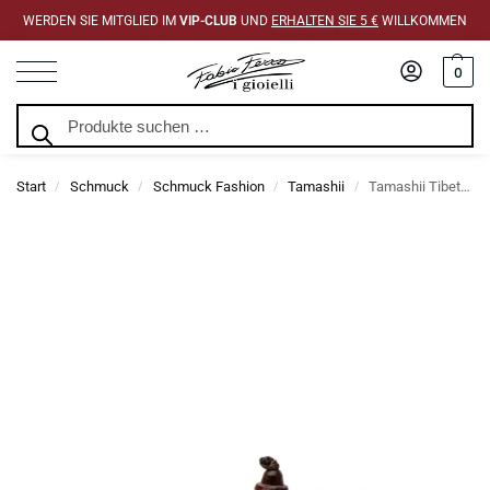
WERDEN SIE MITGLIED IM
VIP-CLUB
UND
ERHALTEN SIE 5 €
WILLKOMMEN
0
Suchen
Start
Schmuck
Schmuck Fashion
Tamashii
Tamashii Tibetisches Rhodochrosit-Armband
/
/
/
/