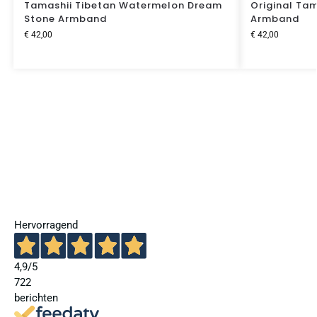
Tamashii Tibetan Watermelon Dream
Original Ta
Stone Armband
Armband
€
42,00
€
42,00
Hervorragend
4,9
/5
722
berichten