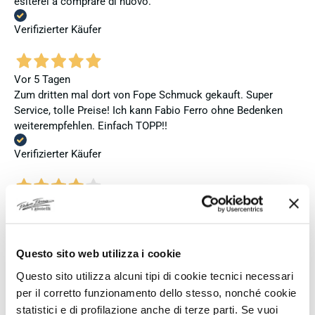
esiterei a comprare di nuovo.
Verifizierter Käufer
Vor 5 Tagen
Zum dritten mal dort von Fope Schmuck gekauft. Super
Service, tolle Preise! Ich kann Fabio Ferro ohne Bedenken
weiterempfehlen. Einfach TOPP!!
Verifizierter Käufer
Vor 5 Tagen
Ich bin insgesamt mit meinem Kauf zufrieden. Die Uhr ist
neu, original und funktioniert einwandfrei. Besonders positiv
hervorheben möchte ich den attraktiven Preis sowie den
Questo sito web utilizza i cookie
vollständig ausgefüllten und abgestempelten internationalen
Questo sito utilizza alcuni tipi di cookie tecnici necessari
Seiko-Garantieschein. Der Versand war außerdem schnell.
per il corretto funzionamento dello stesso, nonché cookie
Dennoch vergebe ich 4 statt 5 Sterne, da die Lieferung nicht
statistici e di profilazione anche di terze parti. Se vuoi
meinen Erwartungen an einen autorisierten Seiko-Händler