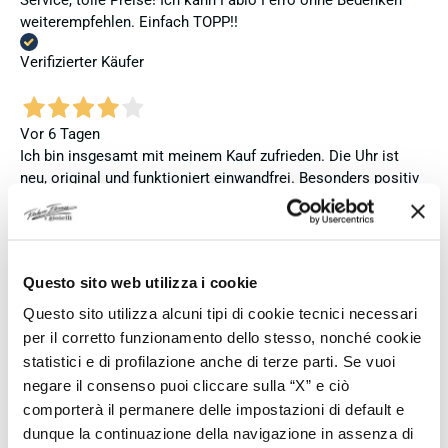
Service, tolle Preise! Ich kann Fabio Ferro ohne Bedenken
weiterempfehlen. Einfach TOPP!!
Verifizierter Käufer
Vor 6 Tagen
Ich bin insgesamt mit meinem Kauf zufrieden. Die Uhr ist
neu, original und funktioniert einwandfrei. Besonders positiv
hervorheben möchte ich den attraktiven Preis sowie den
vollständig ausgefüllten und abgestempelten internationalen
Seiko-Garantieschein. Der Versand war außerdem schnell.
Dennoch vergebe ich 4 statt 5 Sterne, da die Lieferung nicht
Questo sito web utilizza i cookie
meinen Erwartungen an einen autorisierten Seiko-Händler
entsprach. Die Uhr kam ohne die üblichen Schutzfolien am
Questo sito utilizza alcuni tipi di cookie tecnici necessari
Armband, die Originalverpackung entsprach nicht der
per il corretto funzionamento dello stesso, nonché cookie
Verpackung, die ich von diesem Modell aus offiziellen
statistici e di profilazione anche di terze parti. Se vuoi
Präsentationen und Videos kenne (andere Box und anderes
negare il consenso puoi cliccare sulla “X” e ciò
Uhrenkissen), und auch die Seiko-Hangtags mit
comporterà il permanere delle impostazioni di default e
Modellinformationen fehlten. Die Uhr selbst ist in neuem
dunque la continuazione della navigazione in assenza di
Zustand und weist keine Gebrauchsspuren auf. Dennoch