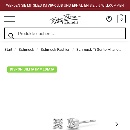
WERDEN SIE MITGLIED IM
VIP-CLUB
UND
ERHALTEN SIE 5 €
WILLKOMMEN
0
Suchen
Start
Schmuck
Schmuck Fashion
Schmuck Ti Sento Milano
Ti 
/
/
/
DISPONIBILITA IMMEDIATA