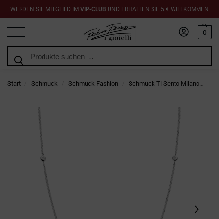
WERDEN SIE MITGLIED IM
VIP-CLUB
UND
ERHALTEN SIE 5 €
WILLKOMMEN
0
Suchen
Start
Schmuck
Schmuck Fashion
Schmuck Ti Sento Milano
Ti 
/
/
/