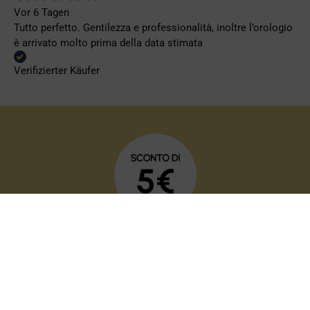
Vor 6 Tagen
Tutto perfetto. Gentilezza e professionalità, inoltre l’orologio
è arrivato molto prima della data stimata
Verifizierter Käufer
WERDEN SIE MITGLIED IM
VIP-CLUB
Sie erhalten einen
Willkommensrabatt von 5 €
, der für alle
Bestellungen über 149,00 € gilt, und
exklusive Preise
für