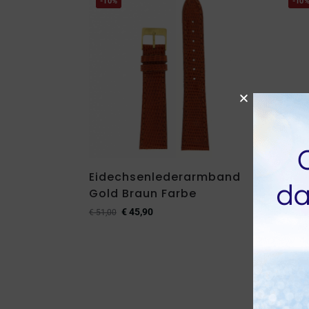
-10%
-10
Eidechsenlederarmband
Rot
Gold Braun Farbe
Eid
€
45,90
€
51,00
€
51,00