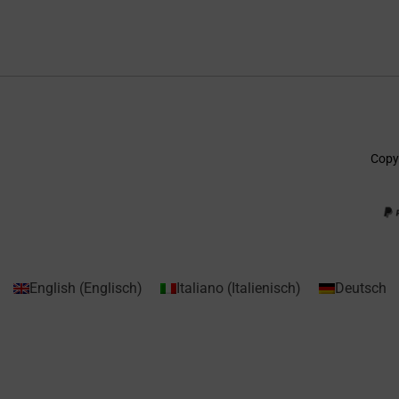
Copyr
English
(
Englisch
)
Italiano
(
Italienisch
)
Deutsch