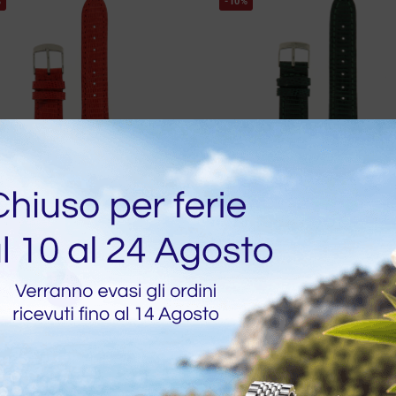
%
-10%
es
Echtes grünes flaches
echsenlederarmband
Eidechsenlederarmban
€
45,90
€
45,90
€
51,00