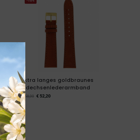
-10%
Extra langes goldbraunes
d
Eidechsenlederarmband
€
52,20
€
58,00