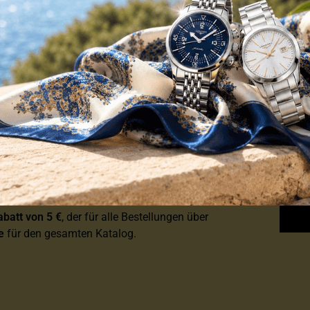
TGLIED IM VIP-CLUB
batt von 5 €
, der für alle Bestellungen über
e
für den gesamten Katalog.