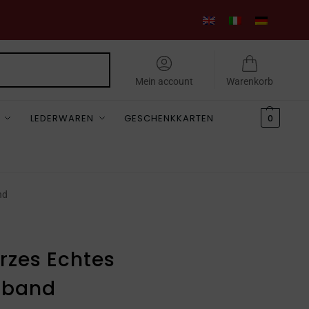
Suchen
Mein account
Warenkorb
LEDERWAREN
GESCHENKKARTEN
0
nd
rzes Echtes
mband