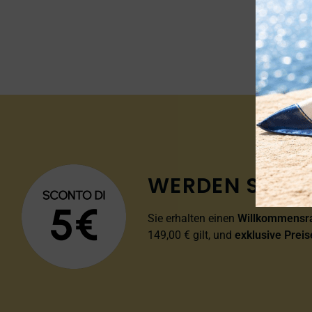
WERDEN SIE MI
Sie erhalten einen
Willkommensra
149,00 € gilt, und
exklusive Preis