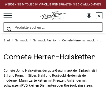
WERDEN SIE MITGLIED IM
VIP-CLUB
UND
ERHALTEN SIE 5 €
WILLKOMMEN
0
Suchen
Start
Schmuck
Schmuck Fashion
Comete Herrenschmuck
Com
/
/
/
/
Comete Herren-Halsketten
Comete Uomo Halsketten, der gute Geschmack der Einfachheit in
Stil und Form. In Silber, Stahl und Roségold kleiden sie den
modernen Mann: zarte Ketten mit Kreuzen, Anhänger mit
schwarzem PVD, kleinen Diamanten oder Roségoldeinsätzen.