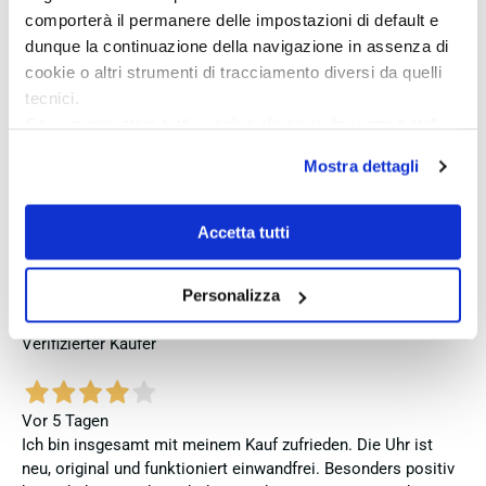
spedizione puntuale, confezione elegante e massima
comporterà il permanere delle impostazioni di default e
attenzione al cliente. Consiglio vivamente questo venditore a
dunque la continuazione della navigazione in assenza di
chi cerca professionalità, affidabilità e prodotti di altissimo
cookie o altri strumenti di tracciamento diversi da quelli
livello. Sono pienamente soddisfatta del mio acquisto e non
tecnici.
esiterei a comprare di nuovo.
Se vuoi accettare tutti i cookie clicca su “accetta tutto”,
se invece vuoi autonomamente selezionare i cookie da
Verifizierter Käufer
Mostra dettagli
accettare clicca su personalizza.
Se vuoi saperne di più consulta la
privacy policy
e la
cookie policy
.
Vor 4 Tagen
Accetta tutti
Zum dritten mal dort von Fope Schmuck gekauft. Super
Service, tolle Preise! Ich kann Fabio Ferro ohne Bedenken
Personalizza
weiterempfehlen. Einfach TOPP!!
Verifizierter Käufer
Vor 5 Tagen
Ich bin insgesamt mit meinem Kauf zufrieden. Die Uhr ist
neu, original und funktioniert einwandfrei. Besonders positiv