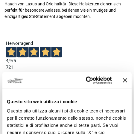
Hauch von Luxus und Originalität. Diese Halsketten eignen sich
perfekt für besondere Anlässe, bei denen Sie ein mutiges und
einzigartiges Stil-Statement abgeben möchten.
Hervorragend
4,9
/5
721
berichten
Unsere 4- und 5-Sterne-Bewertungen.
Klicken Sie hier, um sie alle zu lesen >
Questo sito web utilizza i cookie
Bisherige
Nächster
Questo sito utilizza alcuni tipi di cookie tecnici necessari
Vor 3 Tagen
per il corretto funzionamento dello stesso, nonché cookie
Ho acquistato l'orologio Longines Conquest e l'esperienza è
statistici e di profilazione anche di terze parti. Se vuoi
stata eccellente. Anche il servizio è stato impeccabile:
negare il consenso puoi cliccare sulla “X” e ciò