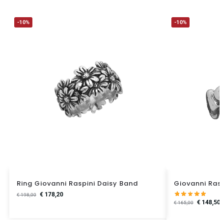
-10%
-10%
Ring Giovanni Raspini Daisy Band
Giovanni Ras
€
178,20
€
198,00
€
148,5
€
165,00