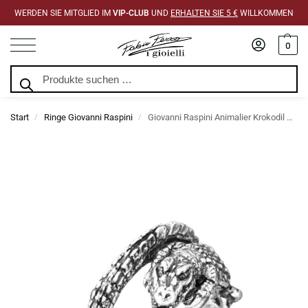
WERDEN SIE MITGLIED IM
VIP-CLUB
UND
ERHALTEN SIE 5 €
WILLKOMMEN
0
Suchen
Start
Ringe Giovanni Raspini
Giovanni Raspini Animalier Krokodil Ring
/
/