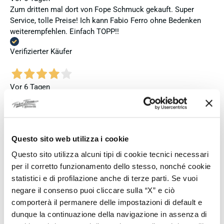
Zum dritten mal dort von Fope Schmuck gekauft. Super
Service, tolle Preise! Ich kann Fabio Ferro ohne Bedenken
weiterempfehlen. Einfach TOPP!!
Verifizierter Käufer
Vor 6 Tagen
Ich bin insgesamt mit meinem Kauf zufrieden. Die Uhr ist
neu, original und funktioniert einwandfrei. Besonders positiv
hervorheben möchte ich den attraktiven Preis sowie den
vollständig ausgefüllten und abgestempelten internationalen
Questo sito web utilizza i cookie
Seiko-Garantieschein. Der Versand war außerdem schnell.
Dennoch vergebe ich 4 statt 5 Sterne, da die Lieferung nicht
Questo sito utilizza alcuni tipi di cookie tecnici necessari
meinen Erwartungen an einen autorisierten Seiko-Händler
per il corretto funzionamento dello stesso, nonché cookie
entsprach. Die Uhr kam ohne die üblichen Schutzfolien am
statistici e di profilazione anche di terze parti. Se vuoi
Armband, die Originalverpackung entsprach nicht der
negare il consenso puoi cliccare sulla “X” e ciò
Verpackung, die ich von diesem Modell aus offiziellen
comporterà il permanere delle impostazioni di default e
Präsentationen und Videos kenne (andere Box und anderes
dunque la continuazione della navigazione in assenza di
Uhrenkissen), und auch die Seiko-Hangtags mit