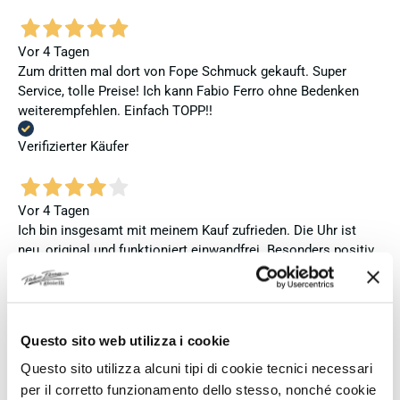
Vor 4 Tagen
Zum dritten mal dort von Fope Schmuck gekauft. Super
Service, tolle Preise! Ich kann Fabio Ferro ohne Bedenken
weiterempfehlen. Einfach TOPP!!
Verifizierter Käufer
Vor 4 Tagen
Ich bin insgesamt mit meinem Kauf zufrieden. Die Uhr ist
neu, original und funktioniert einwandfrei. Besonders positiv
hervorheben möchte ich den attraktiven Preis sowie den
vollständig ausgefüllten und abgestempelten internationalen
Seiko-Garantieschein. Der Versand war außerdem schnell.
Dennoch vergebe ich 4 statt 5 Sterne, da die Lieferung nicht
Questo sito web utilizza i cookie
meinen Erwartungen an einen autorisierten Seiko-Händler
entsprach. Die Uhr kam ohne die üblichen Schutzfolien am
Questo sito utilizza alcuni tipi di cookie tecnici necessari
Armband, die Originalverpackung entsprach nicht der
per il corretto funzionamento dello stesso, nonché cookie