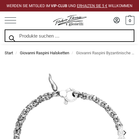
WERDEN SIE MITGLIED IM
VIP-CLUB
UND
ERHALTEN SIE 5 €
WILLKOMMEN
0
Suchen
Start
Giovanni Raspini Halsketten
Giovanni Raspini Byzantinische Mini-Halskette
/
/