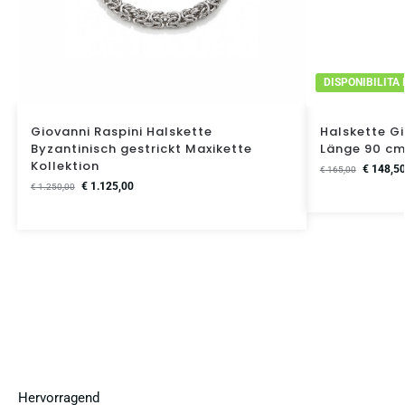
DISPONIBILITA
Giovanni Raspini Halskette
Halskette Gi
Byzantinisch gestrickt Maxikette
Länge 90 c
Kollektion
€
148,5
€
165,00
€
1.125,00
€
1.250,00
Hervorragend