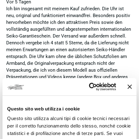
Vor 5 Tagen
Ich bin insgesamt mit meinem Kauf zufrieden. Die Uhr ist
neu, original und funktioniert einwandfrei. Besonders positiv
hervorheben möchte ich den attraktiven Preis sowie den
vollständig ausgefüllten und abgestempelten internationalen
Seiko-Garantieschein. Der Versand war außerdem schnell.
Dennoch vergebe ich 4 statt 5 Sterne, da die Lieferung nicht
meinen Erwartungen an einen autorisierten Seiko-Händler
entsprach. Die Uhr kam ohne die üblichen Schutzfolien am
Armband, die Originalverpackung entsprach nicht der
Verpackung, die ich von diesem Modell aus offiziellen
Präsentationen und Videos kenne (andere Box und anderes
Uhrenkissen), und auch die Seiko-Hangtags mit
Modellinformationen fehlten. Die Uhr selbst ist in neuem
Zustand und weist keine Gebrauchsspuren auf. Dennoch
hätte ich bei einer hochwertigen Uhr dieser Preisklasse
Questo sito web utilizza i cookie
erwartet, dass sie mit der vollständigen Originalpräsentation
geliefert wird. Insgesamt empfehle ich den Händler aufgrund
Questo sito utilizza alcuni tipi di cookie tecnici necessari
des guten Preises und der seriösen Abwicklung, hoffe
per il corretto funzionamento dello stesso, nonché cookie
jedoch, dass bei zukünftigen Bestellungen mehr Wert auf
statistici e di profilazione anche di terze parti. Se vuoi
eine vollständige und originale Präsentation gelegt wird.