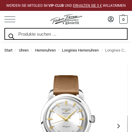
WERDEN SIE MITGLIED IM
VIP-CLUB
UND
ERHALTEN SIE 5 €
WILLKOMMEN
0
Suchen
Start
Uhren
Herrenuhren
Longines Herrenuhren
Longines Conquest Heritage Automatik 38 mm Uhr
/
/
/
/