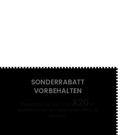
SONDERRABATT
VORBEHALTEN
X20
Verwenden Sie den Code
im
Warenkorb, um den reservierten Preis zu
erhalten!