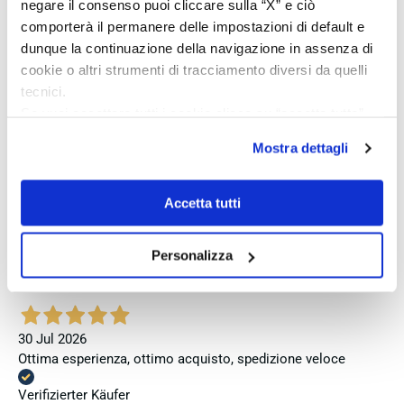
negare il consenso puoi cliccare sulla “X” e ciò
comporterà il permanere delle impostazioni di default e
Verifizierter Käufer
dunque la continuazione della navigazione in assenza di
cookie o altri strumenti di tracciamento diversi da quelli
tecnici.
Vor 5 Tagen
Se vuoi accettare tutti i cookie clicca su “accetta tutto”,
Perfetto
se invece vuoi autonomamente selezionare i cookie da
Mostra dettagli
Verifizierter Käufer
accettare clicca su personalizza.
Se vuoi saperne di più consulta la
privacy policy
e la
cookie policy
.
Accetta tutti
Vor 6 Tagen
Venditore eccellente
Personalizza
Verifizierter Käufer
30 Jul 2026
Ottima esperienza, ottimo acquisto, spedizione veloce
Verifizierter Käufer