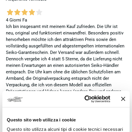
4 Giorni Fa
Ich bin insgesamt mit meinem Kauf zufrieden. Die Uhr ist
neu, original und funktioniert einwandfrei. Besonders positiv
hervorheben möchte ich den attraktiven Preis sowie den
vollständig ausgefüllten und abgestempelten internationalen
Seiko-Garantieschein. Der Versand war außerdem schnell.
Dennoch vergebe ich 4 statt 5 Sterne, da die Lieferung nicht
meinen Erwartungen an einen autorisierten Seiko-Händler
entsprach. Die Uhr kam ohne die üblichen Schutzfolien am
Armband, die Originalverpackung entsprach nicht der
Verpackung, die ich von diesem Modell aus offiziellen
Präsentationen und Videos kenne (andere Box und anderes
Uhrenkissen), und auch die Seiko-Hangtags mit
Modellinformationen fehlten. Die Uhr selbst ist in neuem
Zustand und weist keine Gebrauchsspuren auf. Dennoch
hätte ich bei einer hochwertigen Uhr dieser Preisklasse
Questo sito web utilizza i cookie
erwartet, dass sie mit der vollständigen Originalpräsentation
Questo sito utilizza alcuni tipi di cookie tecnici necessari
geliefert wird. Insgesamt empfehle ich den Händler aufgrund