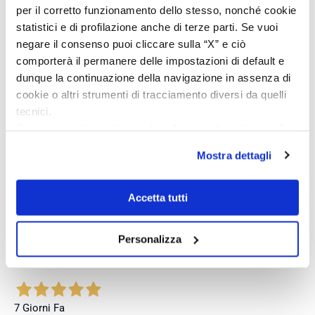
per il corretto funzionamento dello stesso, nonché cookie
des guten Preises und der seriösen Abwicklung, hoffe
statistici e di profilazione anche di terze parti. Se vuoi
jedoch, dass bei zukünftigen Bestellungen mehr Wert auf
eine vollständige und originale Präsentation gelegt wird.
negare il consenso puoi cliccare sulla “X” e ciò
comporterà il permanere delle impostazioni di default e
Acquirente verificato
dunque la continuazione della navigazione in assenza di
cookie o altri strumenti di tracciamento diversi da quelli
tecnici.
4 Giorni Fa
Se vuoi accettare tutti i cookie clicca su “accetta tutto”,
Perfetto
se invece vuoi autonomamente selezionare i cookie da
Mostra dettagli
accettare clicca su personalizza.
Acquirente verificato
Se vuoi saperne di più consulta la
privacy policy
e la
cookie policy
.
Accetta tutti
5 Giorni Fa
Venditore eccellente
Personalizza
Acquirente verificato
7 Giorni Fa