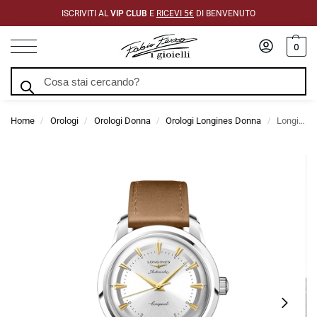
ISCRIVITI AL
VIP CLUB
E
RICEVI 5€
DI BENVENUTO
0
Cerca
Home
Orologi
Orologi Donna
Orologi Longines Donna
Longines Conquest Heritage Automatico 38mm
/
/
/
/