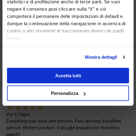
statistici e di profilazione anche di terze parti. Se vuoi
negare il consenso puoi cliccare sulla “X” e ciò
Verifizierter Käufer
comporterà il permanere delle impostazioni di default e
dunque la continuazione della navigazione in assenza di
cookie o altri strumenti di tracciamento diversi da quelli
Vor 4 Tagen
tecnici.
Venditore eccellente
Se vuoi accettare tutti i cookie clicca su “accetta tutto”,
Verifizierter Käufer
se invece vuoi autonomamente selezionare i cookie da
Mostra dettagli
accettare clicca su personalizza.
Se vuoi saperne di più consulta la
privacy policy
e la
Vor 6 Tagen
cookie policy
.
Accetta tutti
Ottima esperienza, ottimo acquisto, spedizione veloce
Verifizierter Käufer
Personalizza
Vor 6 Tagen
Everything was easy and smooth. Fast delivery. Excellent
service. Perfect product. (I bought bracelet for Hamilton
watch).