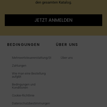
den gesamten Katalog.
JETZT ANMELDEN
BEDINGUNGEN
ÜBER UNS
Mehrwertsteuererstattung/Steuerfrei
Über uns
Zahlungen
Wie man eine Bestellung
aufgibt
Bedingungen und
Konditionen
Cookie-Richtlinie
Datenschutzbestimmungen