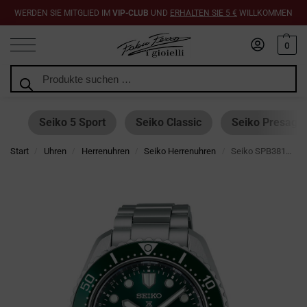
WERDEN SIE MITGLIED IM
VIP-CLUB
UND
ERHALTEN SIE 5 €
WILLKOMMEN
0
Suchen
Seiko 5 Sport
Seiko Classic
Seiko Presage
Start
Uhren
Herrenuhren
Seiko Herrenuhren
Seiko SPB381J1 Prospex GMT Automatik Grün 42 mm
/
/
/
/