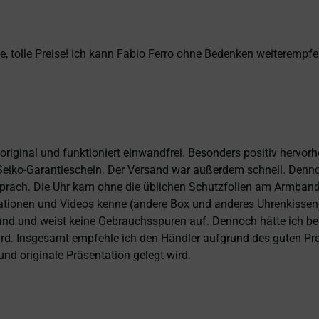
, tolle Preise! Ich kann Fabio Ferro ohne Bedenken weiterempfe
 original und funktioniert einwandfrei. Besonders positiv hervor
eiko-Garantieschein. Der Versand war außerdem schnell. Dennoch
prach. Die Uhr kam ohne die üblichen Schutzfolien am Armband,
ntationen und Videos kenne (andere Box und anderes Uhrenkissen
and und weist keine Gebrauchsspuren auf. Dennoch hätte ich bei 
 wird. Insgesamt empfehle ich den Händler aufgrund des guten Pr
nd originale Präsentation gelegt wird.