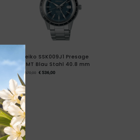
Seiko SSK009J1 Presage
GMT Blau Stahl 40.8 mm
€
536,00
€
670,00