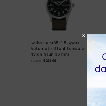
Seiko SRPJ85K1 5 Sport
Seik
Automatik Stahl Schwarz
Sola
Nylon Grün 36 mm
39 
€
236,00
€
295,00
€
750,0