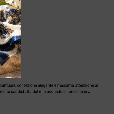
e puntuale, confezione elegante e massima attenzione al
namente soddisfatta del mio acquisto e non esiterei a