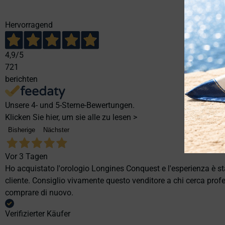
Hervorragend
4,9
/5
721
berichten
Unsere 4- und 5-Sterne-Bewertungen.
Klicken Sie hier, um sie alle zu lesen >
Bisherige
Nächster
Vor 3 Tagen
Ho acquistato l'orologio Longines Conquest e l'esperienza è st
cliente. Consiglio vivamente questo venditore a chi cerca profes
comprare di nuovo.
Verifizierter Käufer