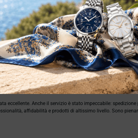
ata eccellente. Anche il servizio è stato impeccabile: spedizion
sionalità, affidabilità e prodotti di altissimo livello. Sono pie