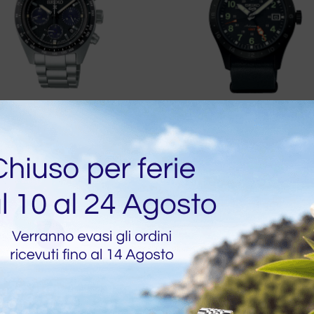
o SSC819P1 Prospex
Seiko SSK025K1 5 Sport
r Quartz Schwarz Stahl
GMT Nacht Automatik
mm
€
344,00
€
430,00
€
600,00
0