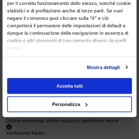
per il corretto funzionamento dello stesso, nonché cookie
Verifizierter Käufer
statistici e di profilazione anche di terze parti. Se vuoi
negare il consenso puoi cliccare sulla “X” e ciò
comporterà il permanere delle impostazioni di default e
Vor 5 Tagen
dunque la continuazione della navigazione in assenza di
Perfetto
cookie o altri strumenti di tracciamento diversi da quelli
tecnici.
Verifizierter Käufer
Se vuoi accettare tutti i cookie clicca su “accetta tutto”,
se invece vuoi autonomamente selezionare i cookie da
Mostra dettagli
accettare clicca su personalizza.
Vor 5 Tagen
Se vuoi saperne di più consulta la
privacy policy
e la
Venditore eccellente
cookie policy
.
Accetta tutti
Verifizierter Käufer
Personalizza
Vor 7 Tagen
Ottima esperienza, ottimo acquisto, spedizione veloce
Verifizierter Käufer