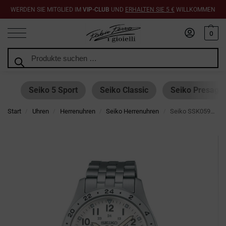
WERDEN SIE MITGLIED IM
VIP-CLUB
UND
ERHALTEN SIE 5 €
WILLKOMMEN
0
Suchen
Seiko 5 Sport
Seiko Classic
Seiko Presage
Start
Uhren
Herrenuhren
Seiko Herrenuhren
Seiko SSK059K1 5 Sports Automatic GMT 39.4mm
/
/
/
/