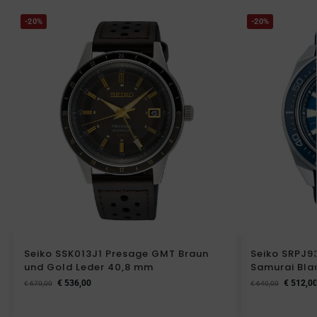
-20%
-20%
Seiko SSK013J1 Presage GMT Braun
Seiko SRPJ93
und Gold Leder 40,8 mm
Samurai Bla
€
536,00
€
512,0
€
670,00
€
640,00