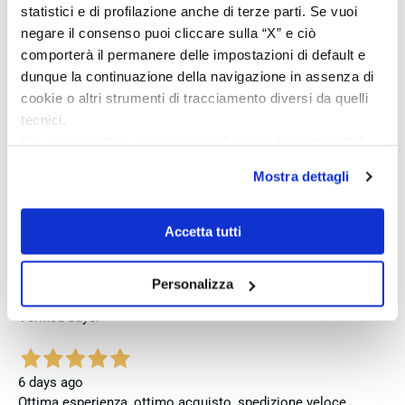
des guten Preises und der seriösen Abwicklung, hoffe
statistici e di profilazione anche di terze parti. Se vuoi
jedoch, dass bei zukünftigen Bestellungen mehr Wert auf
negare il consenso puoi cliccare sulla “X” e ciò
eine vollständige und originale Präsentation gelegt wird.
comporterà il permanere delle impostazioni di default e
dunque la continuazione della navigazione in assenza di
Verified buyer
cookie o altri strumenti di tracciamento diversi da quelli
tecnici.
3 days ago
Se vuoi accettare tutti i cookie clicca su “accetta tutto”,
Perfetto
se invece vuoi autonomamente selezionare i cookie da
Mostra dettagli
accettare clicca su personalizza.
Verified buyer
Se vuoi saperne di più consulta la
privacy policy
e la
cookie policy
.
Accetta tutti
4 days ago
Venditore eccellente
Personalizza
Verified buyer
6 days ago
Ottima esperienza, ottimo acquisto, spedizione veloce