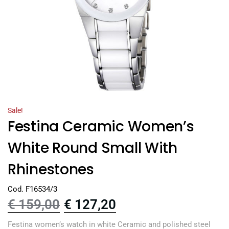
Sale!
Festina Ceramic Women’s
White Round Small With
Rhinestones
Cod. F16534/3
€
159,00
€
127,20
Festina women’s watch in white Ceramic and polished steel