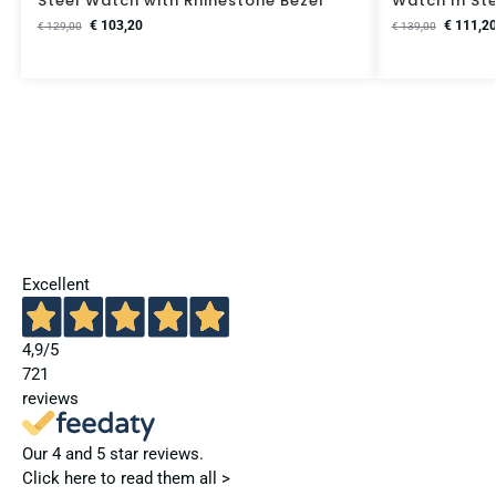
Steel Watch with Rhinestone Bezel
Watch In St
€
103,20
€
111,2
€
129,00
€
139,00
Excellent
4,9
/5
721
reviews
Our 4 and 5 star reviews.
Click here to read them all >