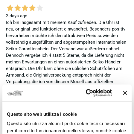
3 days ago
Ich bin insgesamt mit meinem Kauf zufrieden. Die Uhr ist
neu, original und funktioniert einwandfrei. Besonders positiv
hervorheben möchte ich den attraktiven Preis sowie den
vollständig ausgefüllten und abgestempelten internationalen
Seiko-Garantieschein. Der Versand war außerdem schnell.
Dennoch vergebe ich 4 statt 5 Sterne, da die Lieferung nicht
meinen Erwartungen an einen autorisierten Seiko-Händler
entsprach. Die Uhr kam ohne die üblichen Schutzfolien am
Armband, die Originalverpackung entsprach nicht der
Verpackung, die ich von diesem Modell aus offiziellen
Präsentationen und Videos kenne (andere Box und anderes
Uhrenkissen), und auch die Seiko-Hangtags mit
Modellinformationen fehlten. Die Uhr selbst ist in neuem
Zustand und weist keine Gebrauchsspuren auf. Dennoch
Questo sito web utilizza i cookie
hätte ich bei einer hochwertigen Uhr dieser Preisklasse
erwartet, dass sie mit der vollständigen Originalpräsentation
Questo sito utilizza alcuni tipi di cookie tecnici necessari
geliefert wird. Insgesamt empfehle ich den Händler aufgrund
per il corretto funzionamento dello stesso, nonché cookie