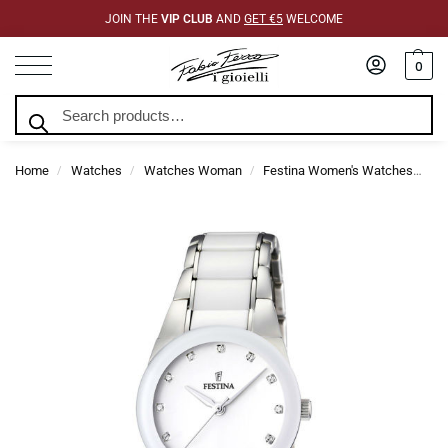
JOIN THE
VIP CLUB
AND
GET €5
WELCOME
0
Search
Home
Watches
Watches Woman
Festina Women's Watches
Fe
/
/
/