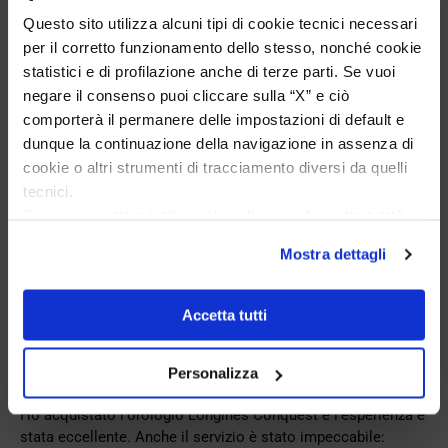
Questo sito utilizza alcuni tipi di cookie tecnici necessari
per il corretto funzionamento dello stesso, nonché cookie
statistici e di profilazione anche di terze parti. Se vuoi
negare il consenso puoi cliccare sulla “X” e ciò
comporterà il permanere delle impostazioni di default e
dunque la continuazione della navigazione in assenza di
Excellent
cookie o altri strumenti di tracciamento diversi da quelli
tecnici.
4,9
/5
Se vuoi accettare tutti i cookie clicca su “accetta tutto”,
721
se invece vuoi autonomamente selezionare i cookie da
reviews
Mostra dettagli
accettare clicca su personalizza.
Se vuoi saperne di più consulta la
privacy policy
e la
Our 4 and 5 star reviews.
cookie policy
.
Accetta tutti
Click here to read them all >
Previous
Next
Personalizza
3 days ago
Ho acquistato l'orologio Longines Conquest e l'esperienza è
stata eccellente. Anche il servizio è stato impeccabile: