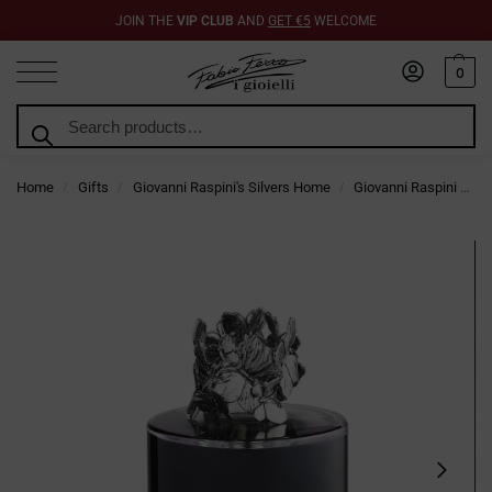
JOIN THE
VIP CLUB
AND
GET €5
WELCOME
0
Search
Home
Gifts
Giovanni Raspini's Silvers Home
Giovanni Raspini Home Fragrances
/
/
/