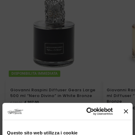
DISPONIBILITA IMMEDIATA
Giovanni Raspini Diffuser Gears Large
Giovanni Ra
500 ml “Nero Divino” in White Bronze
ml Diffuser “
Bronze
€
207,00
€
230,00
€
207,0
€
230,00
Questo sito web utilizza i cookie