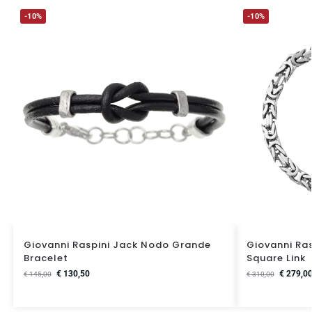
-10%
-10%
Giovanni Raspini Jack Nodo Grande
Giovanni Ras
Bracelet
Square Link
€
130,50
€
279,0
€
145,00
€
310,00