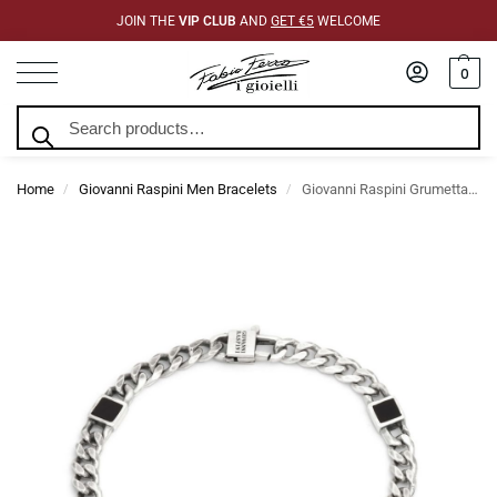
JOIN THE
VIP CLUB
AND
GET €5
WELCOME
0
Search
Home
Giovanni Raspini Men Bracelets
Giovanni Raspini Grumetta Box bracelet
/
/