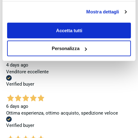
Verified buyer
se invece vuoi autonomamente selezionare i cookie da
Mostra dettagli
accettare clicca su personalizza.
Se vuoi saperne di più consulta la
privacy policy
e la
4 days ago
cookie policy
.
Accetta tutti
Perfetto
Verified buyer
Personalizza
4 days ago
Venditore eccellente
Verified buyer
6 days ago
Ottima esperienza, ottimo acquisto, spedizione veloce
Verified buyer