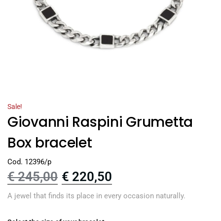
Sale!
Giovanni Raspini Grumetta
Box bracelet
Cod. 12396/p
€
245,00
€
220,50
A jewel that finds its place in every occasion naturally.