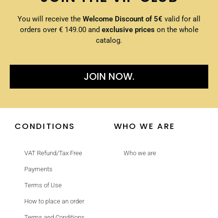
You will receive the
Welcome Discount of 5€
valid for all
orders over € 149.00 and
exclusive prices
on the whole
catalog.
JOIN NOW.
CONDITIONS
WHO WE ARE
VAT Refund/Tax Free
Who we are
Payments
Terms of Use
How to place an order
Terms and Conditions