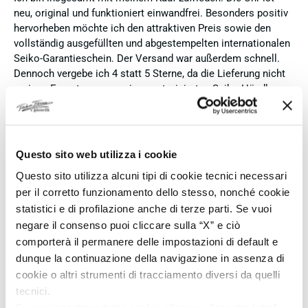
neu, original und funktioniert einwandfrei. Besonders positiv
hervorheben möchte ich den attraktiven Preis sowie den
vollständig ausgefüllten und abgestempelten internationalen
Seiko-Garantieschein. Der Versand war außerdem schnell.
Dennoch vergebe ich 4 statt 5 Sterne, da die Lieferung nicht
meinen Erwartungen an einen autorisierten Seiko-Händler
entsprach. Die Uhr kam ohne die üblichen Schutzfolien am
Armband, die Originalverpackung entsprach nicht der
Verpackung, die ich von diesem Modell aus offiziellen
Präsentationen und Videos kenne (andere Box und anderes
Questo sito web utilizza i cookie
Uhrenkissen), und auch die Seiko-Hangtags mit
Questo sito utilizza alcuni tipi di cookie tecnici necessari
Modellinformationen fehlten. Die Uhr selbst ist in neuem
per il corretto funzionamento dello stesso, nonché cookie
Zustand und weist keine Gebrauchsspuren auf. Dennoch
statistici e di profilazione anche di terze parti. Se vuoi
hätte ich bei einer hochwertigen Uhr dieser Preisklasse
erwartet, dass sie mit der vollständigen Originalpräsentation
negare il consenso puoi cliccare sulla “X” e ciò
geliefert wird. Insgesamt empfehle ich den Händler aufgrund
comporterà il permanere delle impostazioni di default e
des guten Preises und der seriösen Abwicklung, hoffe
dunque la continuazione della navigazione in assenza di
jedoch, dass bei zukünftigen Bestellungen mehr Wert auf
cookie o altri strumenti di tracciamento diversi da quelli
eine vollständige und originale Präsentation gelegt wird.
tecnici.
Se vuoi accettare tutti i cookie clicca su “accetta tutto”,