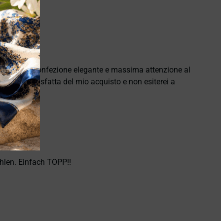
e puntuale, confezione elegante e massima attenzione al
namente soddisfatta del mio acquisto e non esiterei a
hlen. Einfach TOPP!!