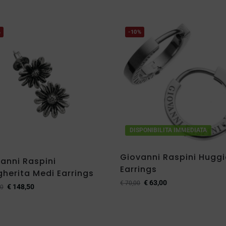
%
-10%
DISPONIBILITA IMMEDIATA
Giovanni Raspini Huggi
anni Raspini
Earrings
herita Medi Earrings
€
63,00
€
70,00
€
148,50
0