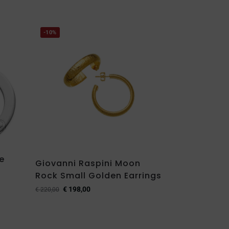
-10%
e
Giovanni Raspini Moon
Rock Small Golden Earrings
€
198,00
€
220,00