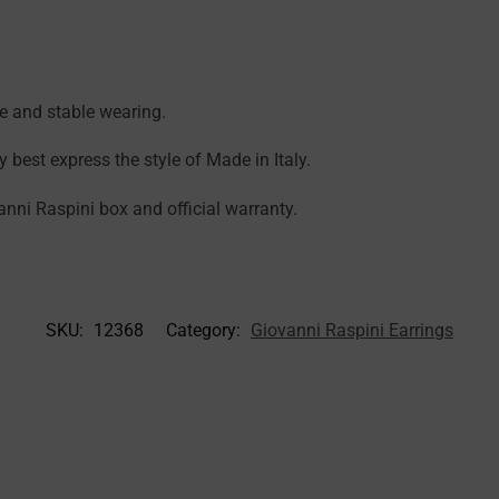
e and stable wearing.
ey best express the style of Made in Italy.
nni Raspini box and official warranty.
SKU:
12368
Category:
Giovanni Raspini Earrings