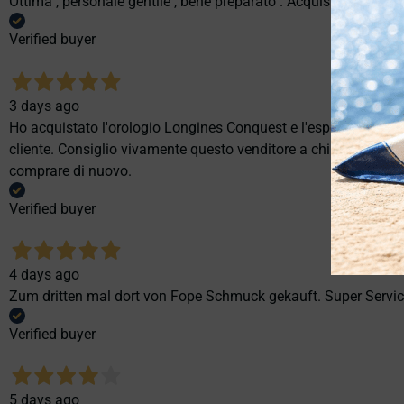
Ottima , personale gentile , bene preparato . Acquisto stupendo
Verified buyer
3 days ago
Ho acquistato l'orologio Longines Conquest e l'esperienza è st
cliente. Consiglio vivamente questo venditore a chi cerca profes
comprare di nuovo.
Verified buyer
4 days ago
Zum dritten mal dort von Fope Schmuck gekauft. Super Service
Verified buyer
5 days ago