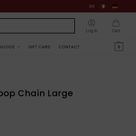
Search
Log in
Cart
 GOODS
GIFT CARD
CONTACT
0
oop Chain Large