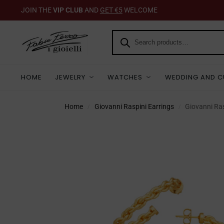
JOIN THE
VIP CLUB
AND
GET €5
WELCOME
HOME
JEWELRY
WATCHES
WEDDING AND C
Home
Giovanni Raspini Earrings
Giovanni Ra
/
/