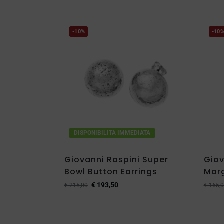
-10%
-10
DISPONIBILITA IMMEDIATA
Giovanni Raspini Super
Giov
Bowl Button Earrings
Marg
€
193,50
€
215,00
€
165,0