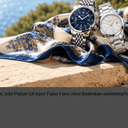
 . Soddisfatto sia del trattamento che dell acquisto .
ata eccellente. Anche il servizio è stato impeccabile: spedizion
sionalità, affidabilità e prodotti di altissimo livello. Sono pie
, tolle Preise! Ich kann Fabio Ferro ohne Bedenken weiterempfe