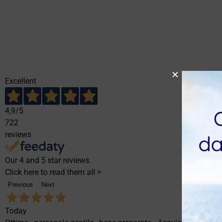
Excellent
4,9
/5
722
reviews
Our 4 and 5 star reviews.
Click here to read them all >
Previous
Next
Today