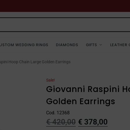
USTOM WEDDING RINGS
DIAMONDS
GIFTS
LEATHER
spini Hoop Chain Large Golden Earrings
Sale!
Giovanni Raspini H
Golden Earrings
Cod. 12368
€
420,00
€
378,00