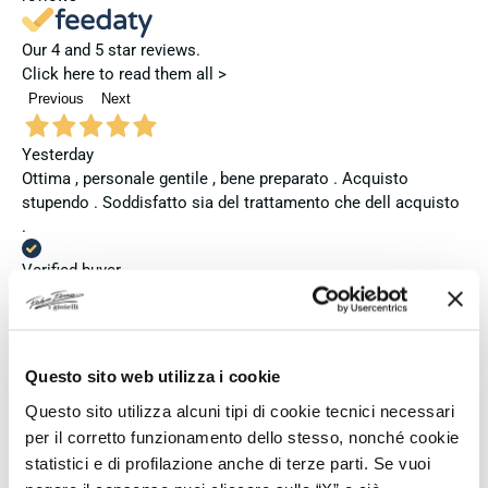
Our 4 and 5 star reviews.
Click here to read them all >
Previous
Next
Yesterday
Ottima , personale gentile , bene preparato . Acquisto
stupendo . Soddisfatto sia del trattamento che dell acquisto
.
Verified buyer
4 days ago
Ho acquistato l'orologio Longines Conquest e l'esperienza è
Questo sito web utilizza i cookie
stata eccellente. Anche il servizio è stato impeccabile:
Questo sito utilizza alcuni tipi di cookie tecnici necessari
spedizione puntuale, confezione elegante e massima
per il corretto funzionamento dello stesso, nonché cookie
attenzione al cliente. Consiglio vivamente questo venditore a
statistici e di profilazione anche di terze parti. Se vuoi
chi cerca professionalità, affidabilità e prodotti di altissimo