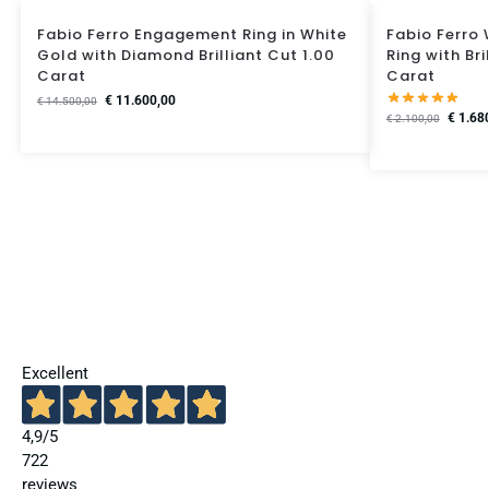
Fabio Ferro Engagement Ring in White
Fabio Ferro
Gold with Diamond Brilliant Cut 1.00
Ring with Br
Carat
Carat
€
11.600,00
€
14.500,00
€
1.68
€
2.100,00
Excellent
4,9
/5
722
reviews