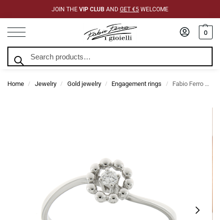
JOIN THE
VIP CLUB
AND
GET €5
WELCOME
0
Search
Home
Jewelry
Gold jewelry
Engagement rings
Fabio Ferro Mini Bubble Engagement Ring in White Gold with 0.06 Carat Diamond
/
/
/
/