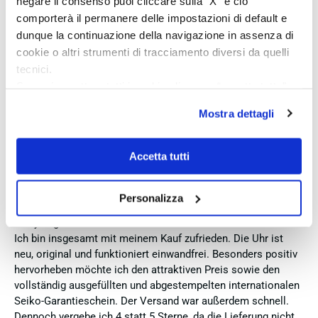
negare il consenso puoi cliccare sulla “X” e ciò
livello. Sono pienamente soddisfatta del mio acquisto e non
comporterà il permanere delle impostazioni di default e
esiterei a comprare di nuovo.
dunque la continuazione della navigazione in assenza di
Verified buyer
cookie o altri strumenti di tracciamento diversi da quelli
tecnici.
Se vuoi accettare tutti i cookie clicca su “accetta tutto”,
5 days ago
se invece vuoi autonomamente selezionare i cookie da
Zum dritten mal dort von Fope Schmuck gekauft. Super
Mostra dettagli
accettare clicca su personalizza.
Service, tolle Preise! Ich kann Fabio Ferro ohne Bedenken
Se vuoi saperne di più consulta la
privacy policy
e la
weiterempfehlen. Einfach TOPP!!
cookie policy
.
Accetta tutti
Verified buyer
Personalizza
5 days ago
Ich bin insgesamt mit meinem Kauf zufrieden. Die Uhr ist
neu, original und funktioniert einwandfrei. Besonders positiv
hervorheben möchte ich den attraktiven Preis sowie den
vollständig ausgefüllten und abgestempelten internationalen
Seiko-Garantieschein. Der Versand war außerdem schnell.
Dennoch vergebe ich 4 statt 5 Sterne, da die Lieferung nicht