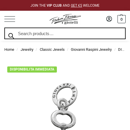
JOIN THE
VIP CLUB
AND
GET €5
WELCOME
0
Search
Home
Jewelry
Classic Jewels
Giovanni Raspini Jewelry
DIY Jewelry Giovanni Raspini
/
/
/
/
DISPONIBILITA IMMEDIATA