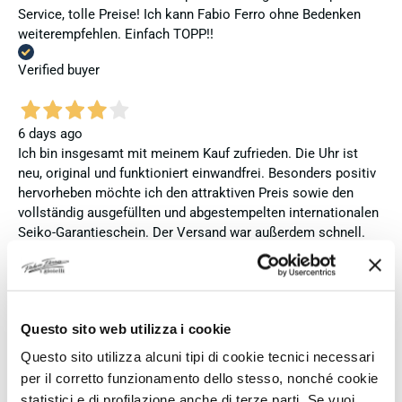
Service, tolle Preise! Ich kann Fabio Ferro ohne Bedenken
weiterempfehlen. Einfach TOPP!!
Verified buyer
6 days ago
Ich bin insgesamt mit meinem Kauf zufrieden. Die Uhr ist
neu, original und funktioniert einwandfrei. Besonders positiv
hervorheben möchte ich den attraktiven Preis sowie den
vollständig ausgefüllten und abgestempelten internationalen
Seiko-Garantieschein. Der Versand war außerdem schnell.
Dennoch vergebe ich 4 statt 5 Sterne, da die Lieferung nicht
meinen Erwartungen an einen autorisierten Seiko-Händler
entsprach. Die Uhr kam ohne die üblichen Schutzfolien am
Armband, die Originalverpackung entsprach nicht der
Questo sito web utilizza i cookie
Verpackung, die ich von diesem Modell aus offiziellen
Präsentationen und Videos kenne (andere Box und anderes
Questo sito utilizza alcuni tipi di cookie tecnici necessari
Uhrenkissen), und auch die Seiko-Hangtags mit
per il corretto funzionamento dello stesso, nonché cookie
Modellinformationen fehlten. Die Uhr selbst ist in neuem
statistici e di profilazione anche di terze parti. Se vuoi