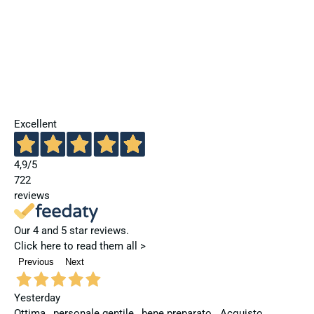
Excellent
4,9
/5
722
reviews
Our 4 and 5 star reviews.
Click here to read them all >
Previous
Next
Yesterday
Ottima , personale gentile , bene preparato . Acquisto