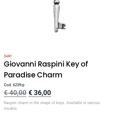
Sale!
Giovanni Raspini Key of
Paradise Charm
Cod. 6239-p
€
40,00
€
36,00
Raspini charm in the shape of keys. Available in various
models.