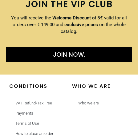
JOIN THE VIP CLUB
You will receive the
Welcome Discount of 5€
valid for all
orders over € 149.00 and
exclusive prices
on the whole
catalog.
JOIN NOW.
CONDITIONS
WHO WE ARE
VAT Refund/Tax Free
Who we are
Payments
Terms of Use
How to place an order