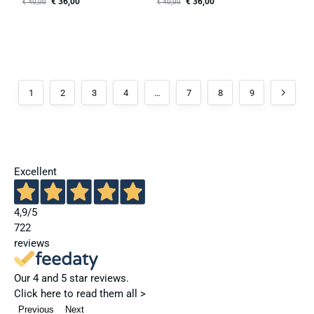
€
36,00
€
36,00
€
40,00
€
40,00
1
2
3
4
…
7
8
9
Excellent
4,9
/5
722
reviews
Our 4 and 5 star reviews.
Click here to read them all >
Previous
Next