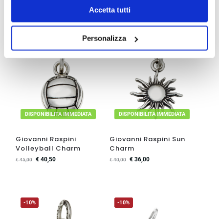
cookie policy
.
Accetta tutti
Personalizza
-10%
-10%
DISPONIBILITA IMMEDIATA
DISPONIBILITA IMMEDIATA
Giovanni Raspini
Giovanni Raspini Sun
Volleyball Charm
Charm
€
40,50
€
36,00
€
45,00
€
40,00
-10%
-10%