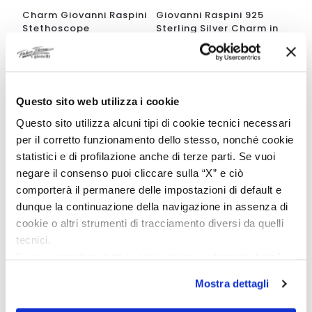
Charm Giovanni Raspini
Giovanni Raspini 925
Stethoscope
Sterling Silver Charm in
the Shape of a Coffee
€
36,00
€
40,00
Cup with Saucer
€
36,00
€
40,00
Questo sito web utilizza i cookie
Questo sito utilizza alcuni tipi di cookie tecnici necessari
-10%
-10%
per il corretto funzionamento dello stesso, nonché cookie
statistici e di profilazione anche di terze parti. Se vuoi
negare il consenso puoi cliccare sulla “X” e ciò
comporterà il permanere delle impostazioni di default e
dunque la continuazione della navigazione in assenza di
cookie o altri strumenti di tracciamento diversi da quelli
DISPONIBILITA IMMEDIATA
DISPONIBILITA IMMEDIATA
tecnici.
Se vuoi accettare tutti i cookie clicca su “accetta tutto”,
Giovanni Raspini 925
925 sterling silver
se invece vuoi autonomamente selezionare i cookie da
Silver Charm in the
Giovanni Giovanni
Mostra dettagli
accettare clicca su personalizza.
Shape of a Vespa
Raspini star charm
Se vuoi saperne di più consulta la
privacy policy
e la
€
36,00
€
36,00
€
40,00
€
40,00