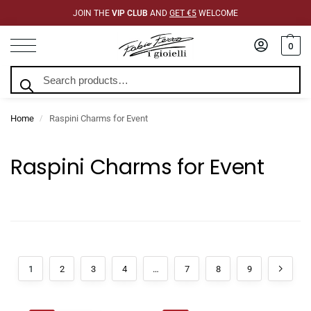
JOIN THE
VIP CLUB
AND
GET €5
WELCOME
0
Search
Home
Raspini Charms for Event
/
Raspini Charms for Event
1
2
3
4
…
7
8
9