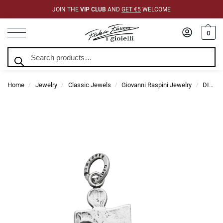
JOIN THE
VIP CLUB
AND
GET €5
WELCOME
0
Search
Home
Jewelry
Classic Jewels
Giovanni Raspini Jewelry
DIY Jewelry Giovanni Raspini
/
/
/
/