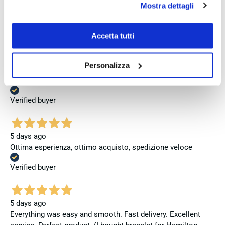
3 days ago
Mostra dettagli
accettare clicca su personalizza.
Perfetto
Se vuoi saperne di più consulta la
privacy policy
e la
Verified buyer
cookie policy
.
Accetta tutti
Personalizza
3 days ago
Venditore eccellente
Verified buyer
5 days ago
Ottima esperienza, ottimo acquisto, spedizione veloce
Verified buyer
5 days ago
Everything was easy and smooth. Fast delivery. Excellent