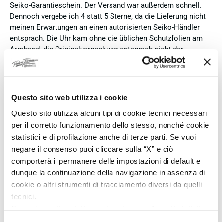
Seiko-Garantieschein. Der Versand war außerdem schnell.
Dennoch vergebe ich 4 statt 5 Sterne, da die Lieferung nicht
meinen Erwartungen an einen autorisierten Seiko-Händler
entsprach. Die Uhr kam ohne die üblichen Schutzfolien am
Armband, die Originalverpackung entsprach nicht der
Verpackung, die ich von diesem Modell aus offiziellen
Präsentationen und Videos kenne (andere Box und anderes
Uhrenkissen), und auch die Seiko-Hangtags mit
Modellinformationen fehlten. Die Uhr selbst ist in neuem
Questo sito web utilizza i cookie
Zustand und weist keine Gebrauchsspuren auf. Dennoch
Questo sito utilizza alcuni tipi di cookie tecnici necessari
hätte ich bei einer hochwertigen Uhr dieser Preisklasse
per il corretto funzionamento dello stesso, nonché cookie
erwartet, dass sie mit der vollständigen Originalpräsentation
geliefert wird. Insgesamt empfehle ich den Händler aufgrund
statistici e di profilazione anche di terze parti. Se vuoi
des guten Preises und der seriösen Abwicklung, hoffe
negare il consenso puoi cliccare sulla “X” e ciò
jedoch, dass bei zukünftigen Bestellungen mehr Wert auf
comporterà il permanere delle impostazioni di default e
eine vollständige und originale Präsentation gelegt wird.
dunque la continuazione della navigazione in assenza di
cookie o altri strumenti di tracciamento diversi da quelli
Verified buyer
tecnici.
Se vuoi accettare tutti i cookie clicca su “accetta tutto”,
se invece vuoi autonomamente selezionare i cookie da