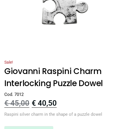
Sale!
Giovanni Raspini Charm
Interlocking Puzzle Dowel
Cod. 7012
€
45,00
€
40,50
Raspini silver charm in the shape of a puzzle dowel