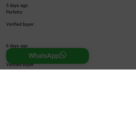
5 days ago
Perfetto
Verified buyer
6 days ago
Venditore eccellente
WhatsApp
Verified buyer
30 Jul 2026
Ottima esperienza, ottimo acquisto, spedizione veloce
Verified buyer
30 Jul 2026
Everything was easy and smooth. Fast delivery. Excellent