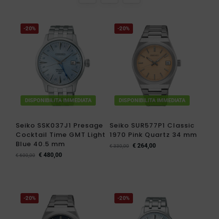
-20%
-20%
DISPONIBILITA IMMEDIATA
DISPONIBILITA IMMEDIATA
Seiko SSK037J1 Presage
Seiko SUR577P1 Classic
Cocktail Time GMT Light
1970 Pink Quartz 34 mm
Blue 40.5 mm
€
264,00
€
330,00
€
480,00
€
600,00
-20%
-20%