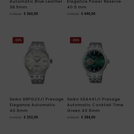
Automatic Blue Leather
Elegance Power Reserve
38.5mm
40.5 mm
€
360,00
€
440,00
€
450,00
€
550,00
-20%
-20%
Seiko SRPG23J1 Presage
Seiko SSA441J1 Presage
Elegance Automatic
Automatic Cocktail Time
40.5mm
Green 40.5mm
€
352,00
€
384,00
€
440,00
€
480,00