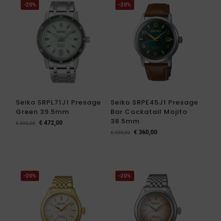
-20%
-20%
Seiko SRPL71J1 Presage
Seiko SRPE45J1 Presage
Green 39.5mm
Bar Cockatail Mojito
38.5mm
€
472,00
€
590,00
€
360,00
€
450,00
-20%
-20%