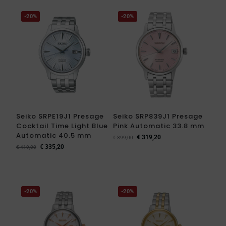
-20%
-20%
Seiko SRPE19J1 Presage
Seiko SRP839J1 Presage
Cocktail Time Light Blue
Pink Automatic 33.8 mm
Automatic 40.5 mm
€
319,20
€
399,00
€
335,20
€
419,00
-20%
-20%