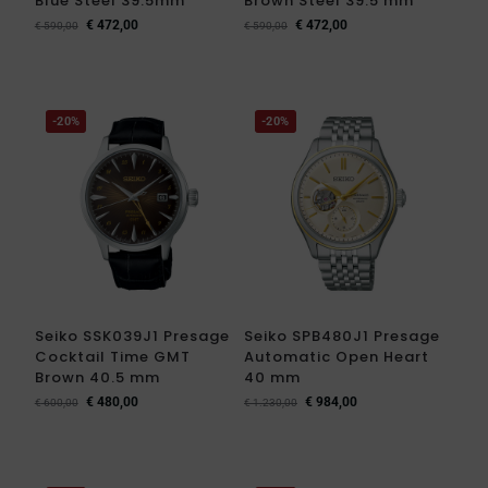
Blue Steel 39.5mm
Brown Steel 39.5 mm
€
472,00
€
472,00
€
590,00
€
590,00
-20%
-20%
Seiko SSK039J1 Presage
Seiko SPB480J1 Presage
Cocktail Time GMT
Automatic Open Heart
Brown 40.5 mm
40 mm
€
480,00
€
984,00
€
600,00
€
1.230,00