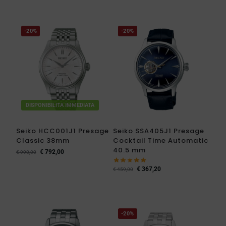
-20%
-20%
DISPONIBILITA IMMEDIATA
Seiko HCC001J1 Presage
Seiko SSA405J1 Presage
Classic 38mm
Cocktail Time Automatic
40.5 mm
€
792,00
€
990,00
€
367,20
€
459,00
-20%