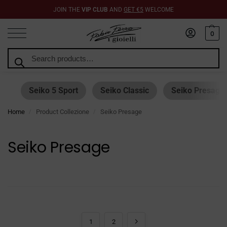
JOIN THE
VIP CLUB
AND
GET €5
WELCOME
0
Search
Seiko 5 Sport
Seiko Classic
Seiko Presage
Home
Product Collezione
Seiko Presage
/
/
Seiko Presage
1
2