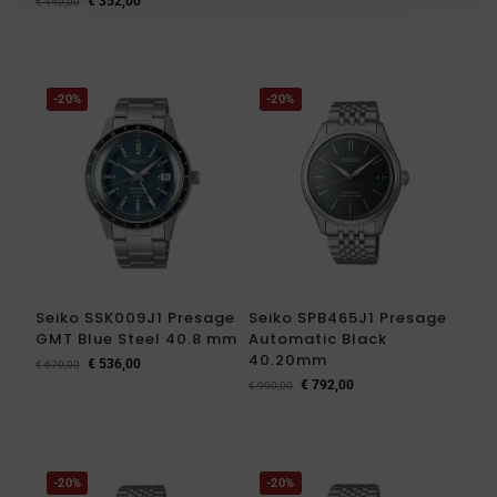
€
352,00
€
440,00
-20%
-20%
Seiko SSK009J1 Presage
Seiko SPB465J1 Presage
GMT Blue Steel 40.8 mm
Automatic Black
40.20mm
€
536,00
€
670,00
€
792,00
€
990,00
-20%
-20%