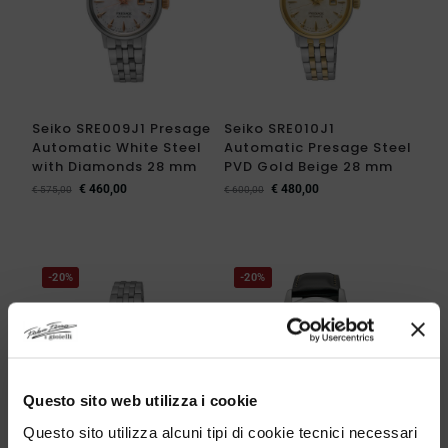
Seiko SRE009J1 Presage
Seiko SRE010J1
Automatic White Steel
Automatic Presage Steel
with Diamonds 28 mm
PVD Gold Beige 28 mm
€
460,00
€
480,00
€
575,00
€
600,00
-20%
-20%
Questo sito web utilizza i cookie
Questo sito utilizza alcuni tipi di cookie tecnici necessari