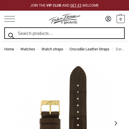
JOIN THE
VIP CLUB
AND
GET €5
WELCOME
0
Search
Home
Watches
Watch straps
Crocodile Leather Straps
Dark Brown Domed Alligator Leather Strap
/
/
/
/