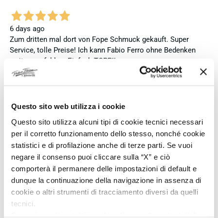
6 days ago
Zum dritten mal dort von Fope Schmuck gekauft. Super
Service, tolle Preise! Ich kann Fabio Ferro ohne Bedenken
weiterempfehlen. Einfach TOPP!!
Verified buyer
Questo sito web utilizza i cookie
6 days ago
Questo sito utilizza alcuni tipi di cookie tecnici necessari
Ich bin insgesamt mit meinem Kauf zufrieden. Die Uhr ist
per il corretto funzionamento dello stesso, nonché cookie
neu, original und funktioniert einwandfrei. Besonders positiv
statistici e di profilazione anche di terze parti. Se vuoi
hervorheben möchte ich den attraktiven Preis sowie den
negare il consenso puoi cliccare sulla “X” e ciò
vollständig ausgefüllten und abgestempelten internationalen
comporterà il permanere delle impostazioni di default e
Seiko-Garantieschein. Der Versand war außerdem schnell.
Dennoch vergebe ich 4 statt 5 Sterne, da die Lieferung nicht
dunque la continuazione della navigazione in assenza di
meinen Erwartungen an einen autorisierten Seiko-Händler
cookie o altri strumenti di tracciamento diversi da quelli
entsprach. Die Uhr kam ohne die üblichen Schutzfolien am
tecnici.
Armband, die Originalverpackung entsprach nicht der
Se vuoi accettare tutti i cookie clicca su “accetta tutto”,