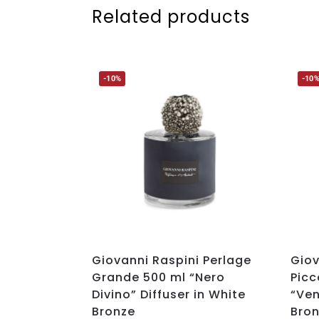
Related products
-10%
-10
Giovanni Raspini Perlage
Giov
Grande 500 ml “Nero
Picc
Divino” Diffuser in White
“Ven
Bronze
Bro