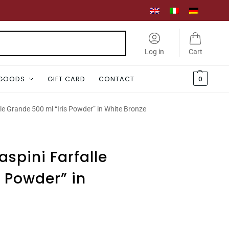
Search
Log in
Cart
 GOODS
GIFT CARD
CONTACT
0
lle Grande 500 ml “Iris Powder” in White Bronze
aspini Farfalle
s Powder” in