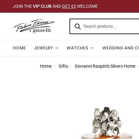
JOIN THE
VIP CLUB
AND
GET €5
WELCOME
HOME
JEWELRY
WATCHES
WEDDING AND C
Home
Gifts
Giovanni Raspini's Silvers Home
/
/