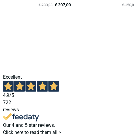
€
207,00
€
230,00
€
150,0
Excellent
4,9
/5
722
reviews
Our 4 and 5 star reviews.
Click here to read them all >