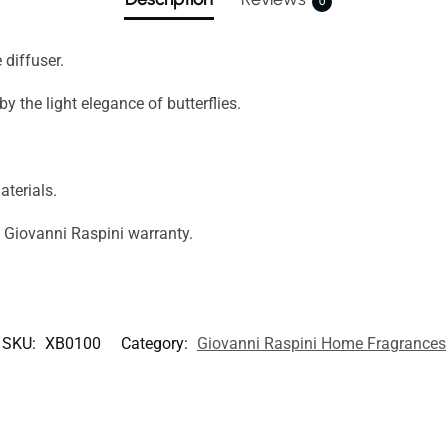
0
diffuser.
y the light elegance of butterflies.
terials.
d Giovanni Raspini warranty.
SKU:
XB0100
Category:
Giovanni Raspini Home Fragrances