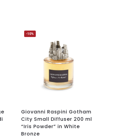
-10%
ge
Giovanni Raspini Gotham
di
City Small Diffuser 200 ml
“Iris Powder” in White
Bronze