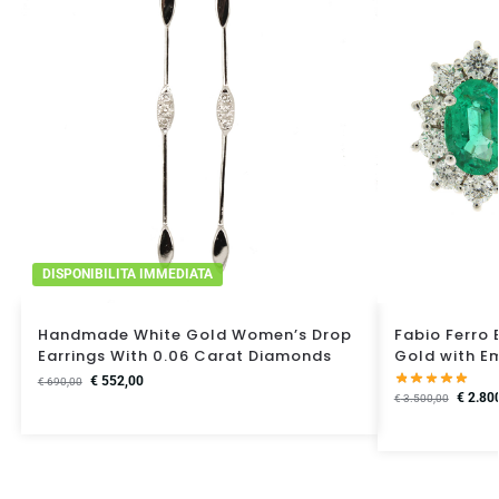
DISPONIBILITA IMMEDIATA
Handmade White Gold Women’s Drop
Fabio Ferro 
Earrings With 0.06 Carat Diamonds
Gold with E
€
552,00
€
690,00
€
2.80
€
3.500,00