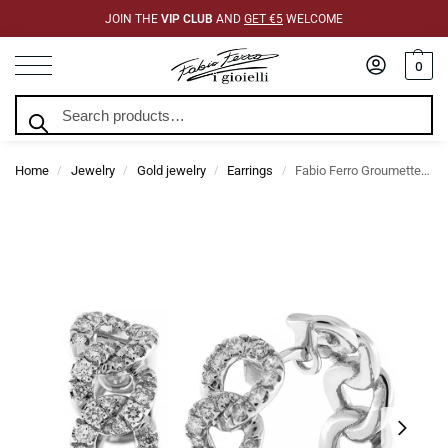
JOIN THE
VIP CLUB
AND
GET €5
WELCOME
0
Search
Home
Jewelry
Gold jewelry
Earrings
Fabio Ferro Groumette Earrings in White Gold with Diamonds
/
/
/
/