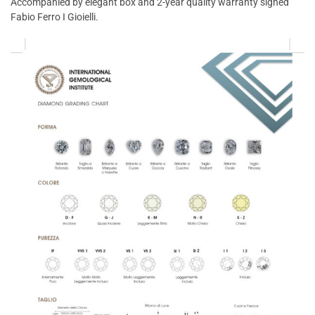
Accompanied by elegant box and 2-year quality warranty signed
Fabio Ferro I Gioielli.