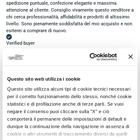
spedizione puntuale, confezione elegante e massima
attenzione al cliente. Consiglio vivamente questo venditore a
chi cerca professionalità, affidabilità e prodotti di altissimo
livello. Sono pienamente soddisfatta del mio acquisto e non
esiterei a comprare di nuovo.
Verified buyer
4 days ago
Zum dritten mal dort von Fope Schmuck gekauft. Super
Questo sito web utilizza i cookie
Service, tolle Preise! Ich kann Fabio Ferro ohne Bedenken
weiterempfehlen. Einfach TOPP!!
Questo sito utilizza alcuni tipi di cookie tecnici necessari
per il corretto funzionamento dello stesso, nonché cookie
Verified buyer
statistici e di profilazione anche di terze parti. Se vuoi
negare il consenso puoi cliccare sulla “X” e ciò
comporterà il permanere delle impostazioni di default e
4 days ago
dunque la continuazione della navigazione in assenza di
Ich bin insgesamt mit meinem Kauf zufrieden. Die Uhr ist
cookie o altri strumenti di tracciamento diversi da quelli
neu, original und funktioniert einwandfrei. Besonders positiv