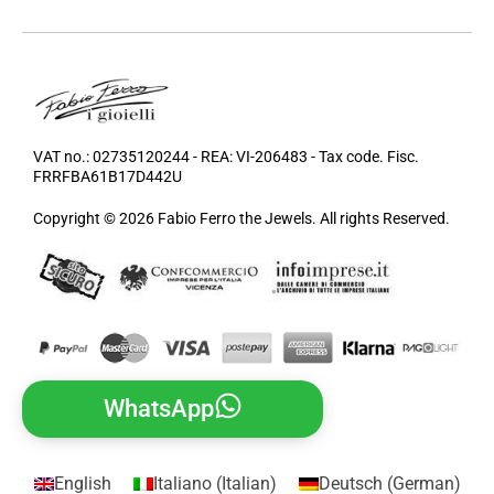
VAT no.: 02735120244 - REA: VI-206483 - Tax code. Fisc.
FRRFBA61B17D442U
Copyright © 2026 Fabio Ferro the Jewels. All rights Reserved.
WhatsApp
English
Italiano
(
Italian
)
Deutsch
(
German
)