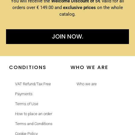
You will receive the
Welcome Discount of 5€
valid for all
orders over € 149.00 and
exclusive prices
on the whole
catalog.
JOIN NOW.
CONDITIONS
WHO WE ARE
VAT Refund/Tax Free
Who we are
Payments
Terms of Use
How to place an order
Terms and Conditions
Cookie Policy