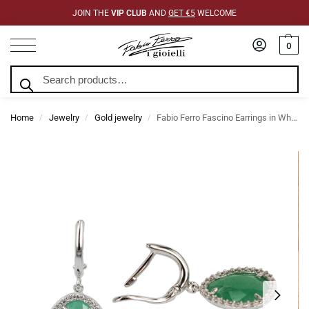
JOIN THE
VIP CLUB
AND
GET €5
WELCOME
0
Search
Home
Jewelry
Gold jewelry
Fabio Ferro Fascino Earrings in White Gold Green Hydrothermal Quartz and Zircons
/
/
/