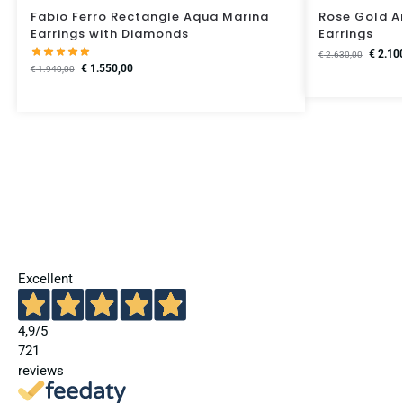
Fabio Ferro Rectangle Aqua Marina
Rose Gold A
Earrings with Diamonds
Earrings
€
2.10
€
2.630,00
€
1.550,00
€
1.940,00
Excellent
4,9
/5
721
reviews