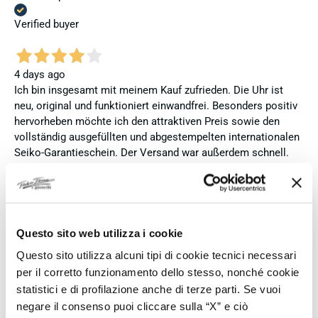
Verified buyer
4 days ago
Ich bin insgesamt mit meinem Kauf zufrieden. Die Uhr ist
neu, original und funktioniert einwandfrei. Besonders positiv
hervorheben möchte ich den attraktiven Preis sowie den
vollständig ausgefüllten und abgestempelten internationalen
Seiko-Garantieschein. Der Versand war außerdem schnell.
Dennoch vergebe ich 4 statt 5 Sterne, da die Lieferung nicht
meinen Erwartungen an einen autorisierten Seiko-Händler
entsprach. Die Uhr kam ohne die üblichen Schutzfolien am
Armband, die Originalverpackung entsprach nicht der
Verpackung, die ich von diesem Modell aus offiziellen
Questo sito web utilizza i cookie
Präsentationen und Videos kenne (andere Box und anderes
Questo sito utilizza alcuni tipi di cookie tecnici necessari
Uhrenkissen), und auch die Seiko-Hangtags mit
per il corretto funzionamento dello stesso, nonché cookie
Modellinformationen fehlten. Die Uhr selbst ist in neuem
statistici e di profilazione anche di terze parti. Se vuoi
Zustand und weist keine Gebrauchsspuren auf. Dennoch
negare il consenso puoi cliccare sulla “X” e ciò
hätte ich bei einer hochwertigen Uhr dieser Preisklasse