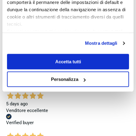
comporterà il permanere delle impostazioni di default e
erwartet, dass sie mit der vollständigen Originalpräsentation
geliefert wird. Insgesamt empfehle ich den Händler aufgrund
dunque la continuazione della navigazione in assenza di
des guten Preises und der seriösen Abwicklung, hoffe
cookie o altri strumenti di tracciamento diversi da quelli
jedoch, dass bei zukünftigen Bestellungen mehr Wert auf
tecnici.
eine vollständige und originale Präsentation gelegt wird.
Se vuoi accettare tutti i cookie clicca su “accetta tutto”,
se invece vuoi autonomamente selezionare i cookie da
Verified buyer
Mostra dettagli
accettare clicca su personalizza.
Se vuoi saperne di più consulta la
privacy policy
e la
cookie policy
.
Accetta tutti
4 days ago
Perfetto
Personalizza
Verified buyer
5 days ago
Venditore eccellente
Verified buyer