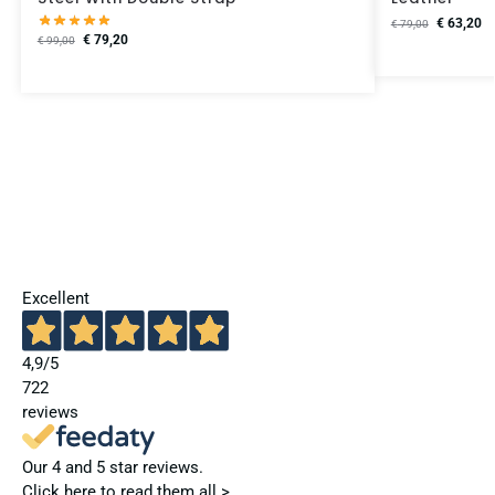
€
63,20
€
79,00
€
79,20
€
99,00
Excellent
4,9
/5
722
reviews
Our 4 and 5 star reviews.
Click here to read them all >