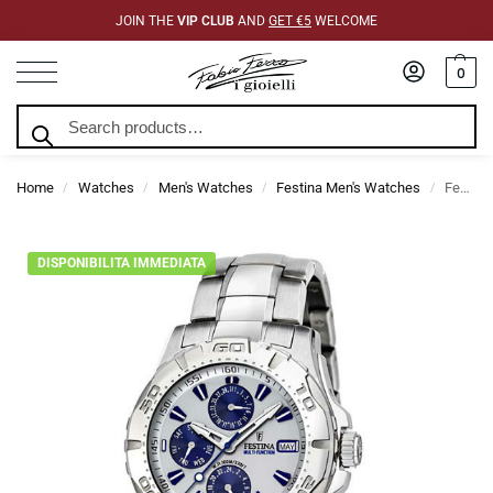
JOIN THE
VIP CLUB
AND
GET €5
WELCOME
0
Search
Home
Watches
Men's Watches
Festina Men's Watches
Festina Men’s Multifunction Stainless Steel Silver Dial
/
/
/
/
DISPONIBILITA IMMEDIATA