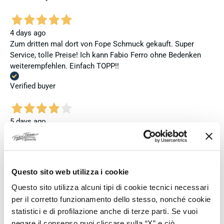
4 days ago
Zum dritten mal dort von Fope Schmuck gekauft. Super
Service, tolle Preise! Ich kann Fabio Ferro ohne Bedenken
weiterempfehlen. Einfach TOPP!!
Verified buyer
5 days ago
Ich bin insgesamt mit meinem Kauf zufrieden. Die Uhr ist
neu, original und funktioniert einwandfrei. Besonders positiv
hervorheben möchte ich den attraktiven Preis sowie den
vollständig ausgefüllten und abgestempelten internationalen
Questo sito web utilizza i cookie
Seiko-Garantieschein. Der Versand war außerdem schnell.
Questo sito utilizza alcuni tipi di cookie tecnici necessari
Dennoch vergebe ich 4 statt 5 Sterne, da die Lieferung nicht
meinen Erwartungen an einen autorisierten Seiko-Händler
per il corretto funzionamento dello stesso, nonché cookie
entsprach. Die Uhr kam ohne die üblichen Schutzfolien am
statistici e di profilazione anche di terze parti. Se vuoi
Armband, die Originalverpackung entsprach nicht der
negare il consenso puoi cliccare sulla “X” e ciò