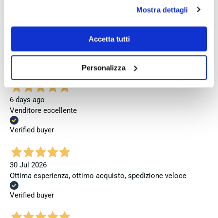
Verified buyer
se invece vuoi autonomamente selezionare i cookie da
Mostra dettagli
accettare clicca su personalizza.
Se vuoi saperne di più consulta la
privacy policy
e la
5 days ago
cookie policy
.
Accetta tutti
Perfetto
Verified buyer
Personalizza
6 days ago
Venditore eccellente
Verified buyer
30 Jul 2026
Ottima esperienza, ottimo acquisto, spedizione veloce
Verified buyer