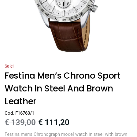
Sale!
Festina Men’s Chrono Sport
Watch In Steel And Brown
Leather
Cod. F16760/1
€
139,00
€
111,20
Festina men’s Chronograph model watch in steel with brown