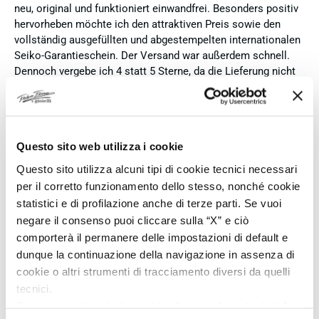
neu, original und funktioniert einwandfrei. Besonders positiv
hervorheben möchte ich den attraktiven Preis sowie den
vollständig ausgefüllten und abgestempelten internationalen
Seiko-Garantieschein. Der Versand war außerdem schnell.
Dennoch vergebe ich 4 statt 5 Sterne, da die Lieferung nicht
meinen Erwartungen an einen autorisierten Seiko-Händler
entsprach. Die Uhr kam ohne die üblichen Schutzfolien am
Armband, die Originalverpackung entsprach nicht der
Verpackung, die ich von diesem Modell aus offiziellen
Questo sito web utilizza i cookie
Präsentationen und Videos kenne (andere Box und anderes
Uhrenkissen), und auch die Seiko-Hangtags mit
Questo sito utilizza alcuni tipi di cookie tecnici necessari
Modellinformationen fehlten. Die Uhr selbst ist in neuem
per il corretto funzionamento dello stesso, nonché cookie
Zustand und weist keine Gebrauchsspuren auf. Dennoch
statistici e di profilazione anche di terze parti. Se vuoi
hätte ich bei einer hochwertigen Uhr dieser Preisklasse
negare il consenso puoi cliccare sulla “X” e ciò
erwartet, dass sie mit der vollständigen Originalpräsentation
comporterà il permanere delle impostazioni di default e
geliefert wird. Insgesamt empfehle ich den Händler aufgrund
dunque la continuazione della navigazione in assenza di
des guten Preises und der seriösen Abwicklung, hoffe
cookie o altri strumenti di tracciamento diversi da quelli
jedoch, dass bei zukünftigen Bestellungen mehr Wert auf
tecnici.
eine vollständige und originale Präsentation gelegt wird.
Se vuoi accettare tutti i cookie clicca su “accetta tutto”,