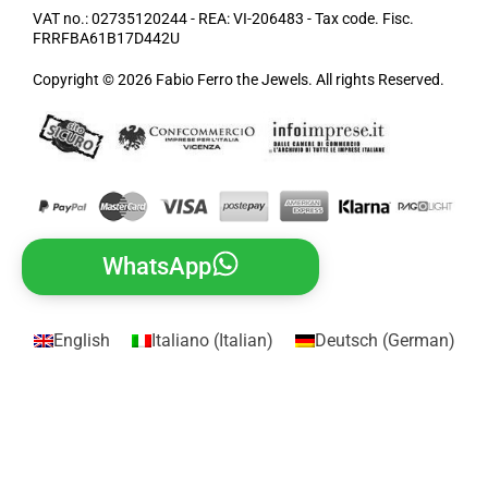
VAT no.: 02735120244 - REA: VI-206483 - Tax code. Fisc.
FRRFBA61B17D442U
Copyright © 2026 Fabio Ferro the Jewels. All rights Reserved.
WhatsApp
English
Italiano
(
Italian
)
Deutsch
(
German
)