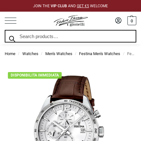
JOIN THE
VIP CLUB
AND
GET €5
WELCOME
0
Search
Home
Watches
Men's Watches
Festina Men's Watches
Festina Men’s Chrono Sport Watch In Steel And Brown Leather
/
/
/
/
DISPONIBILITA IMMEDIATA