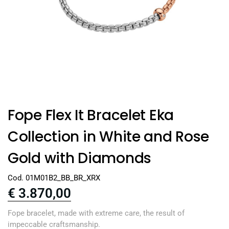
Fope Flex It Bracelet Eka
Collection in White and Rose
Gold with Diamonds
Cod. 01M01B2_BB_BR_XRX
€
3.870,00
Fope bracelet, made with extreme care, the result of
impeccable craftsmanship.