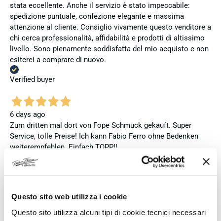
stata eccellente. Anche il servizio è stato impeccabile:
spedizione puntuale, confezione elegante e massima
attenzione al cliente. Consiglio vivamente questo venditore a
chi cerca professionalità, affidabilità e prodotti di altissimo
livello. Sono pienamente soddisfatta del mio acquisto e non
esiterei a comprare di nuovo.
Verified buyer
6 days ago
Zum dritten mal dort von Fope Schmuck gekauft. Super
Service, tolle Preise! Ich kann Fabio Ferro ohne Bedenken
weiterempfehlen. Einfach TOPP!!
Verified buyer
Questo sito web utilizza i cookie
6 days ago
Questo sito utilizza alcuni tipi di cookie tecnici necessari
Ich bin insgesamt mit meinem Kauf zufrieden. Die Uhr ist