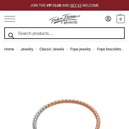
JOIN THE
VIP CLUB
AND
GET €5
WELCOME
0
Search
Home
Jewelry
Classic Jewels
Fope jewelry
Fope bracelets
/
/
/
/