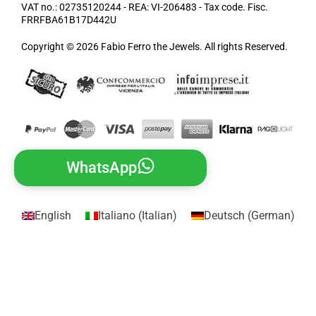
VAT no.: 02735120244 - REA: VI-206483 - Tax code. Fisc.
FRRFBA61B17D442U
Copyright © 2026 Fabio Ferro the Jewels. All rights Reserved.
WhatsApp
English
Italiano
(
Italian
)
Deutsch
(
German
)