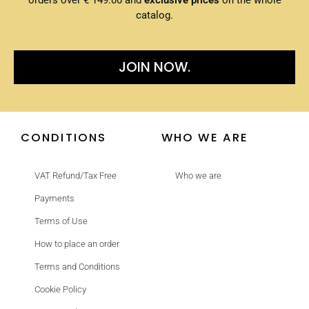
orders over € 149.00 and
exclusive prices
on the whole
catalog.
JOIN NOW.
CONDITIONS
WHO WE ARE
VAT Refund/Tax Free
Who we are
Payments
Terms of Use
How to place an order
Terms and Conditions
Cookie Policy