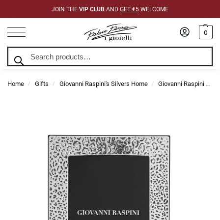
JOIN THE
VIP CLUB
AND
GET €5
WELCOME
0
Search
Home
Gifts
Giovanni Raspini's Silvers Home
Giovanni Raspini Frames
/
/
/