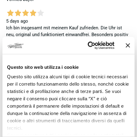
5 days ago
Ich bin insgesamt mit meinem Kauf zufrieden. Die Uhr ist
neu, original und funktioniert einwandfrei. Besonders positiv
hervorheben möchte ich den attraktiven Preis sowie den
vollständig ausgefüllten und abgestempelten internationalen
Seiko-Garantieschein. Der Versand war außerdem schnell.
Dennoch vergebe ich 4 statt 5 Sterne, da die Lieferung nicht
Questo sito web utilizza i cookie
meinen Erwartungen an einen autorisierten Seiko-Händler
entsprach. Die Uhr kam ohne die üblichen Schutzfolien am
Questo sito utilizza alcuni tipi di cookie tecnici necessari
Armband, die Originalverpackung entsprach nicht der
per il corretto funzionamento dello stesso, nonché cookie
Verpackung, die ich von diesem Modell aus offiziellen
statistici e di profilazione anche di terze parti. Se vuoi
Präsentationen und Videos kenne (andere Box und anderes
negare il consenso puoi cliccare sulla “X” e ciò
Uhrenkissen), und auch die Seiko-Hangtags mit
comporterà il permanere delle impostazioni di default e
Modellinformationen fehlten. Die Uhr selbst ist in neuem
dunque la continuazione della navigazione in assenza di
Zustand und weist keine Gebrauchsspuren auf. Dennoch
cookie o altri strumenti di tracciamento diversi da quelli
hätte ich bei einer hochwertigen Uhr dieser Preisklasse
tecnici.
erwartet, dass sie mit der vollständigen Originalpräsentation
Se vuoi accettare tutti i cookie clicca su “accetta tutto”,
geliefert wird. Insgesamt empfehle ich den Händler aufgrund