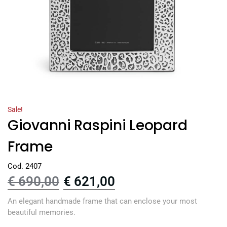
Sale!
Giovanni Raspini Leopard
Frame
Cod. 2407
€
690,00
€
621,00
An elegant handmade frame that can enclose your most
beautiful memories.