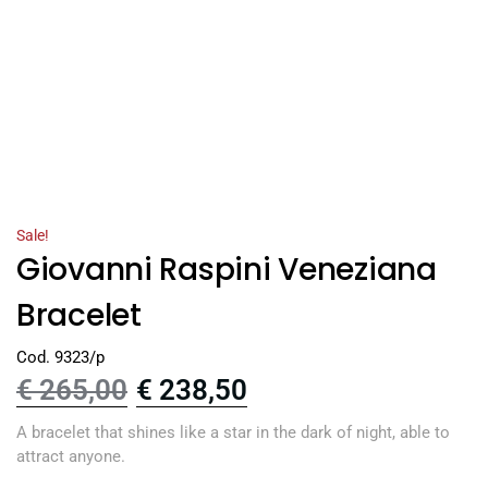
Sale!
Giovanni Raspini Veneziana
Bracelet
Cod. 9323/p
€
265,00
€
238,50
A bracelet that shines like a star in the dark of night, able to
attract anyone.