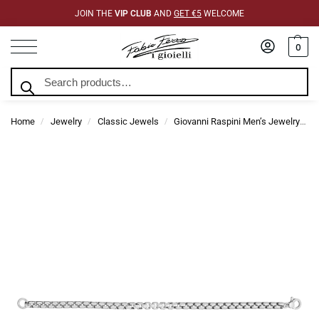
JOIN THE
VIP CLUB
AND
GET €5
WELCOME
0
Search
Home
Jewelry
Classic Jewels
Giovanni Raspini Men’s Jewelry
/
/
/