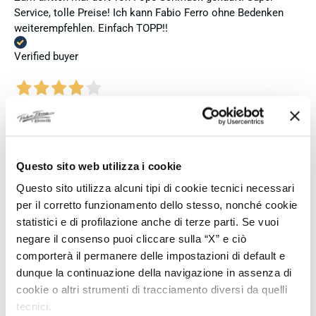
Service, tolle Preise! Ich kann Fabio Ferro ohne Bedenken
weiterempfehlen. Einfach TOPP!!
Verified buyer
5 days ago
Ich bin insgesamt mit meinem Kauf zufrieden. Die Uhr ist
neu, original und funktioniert einwandfrei. Besonders positiv
hervorheben möchte ich den attraktiven Preis sowie den
Questo sito web utilizza i cookie
vollständig ausgefüllten und abgestempelten internationalen
Seiko-Garantieschein. Der Versand war außerdem schnell.
Questo sito utilizza alcuni tipi di cookie tecnici necessari
Dennoch vergebe ich 4 statt 5 Sterne, da die Lieferung nicht
per il corretto funzionamento dello stesso, nonché cookie
meinen Erwartungen an einen autorisierten Seiko-Händler
statistici e di profilazione anche di terze parti. Se vuoi
entsprach. Die Uhr kam ohne die üblichen Schutzfolien am
negare il consenso puoi cliccare sulla “X” e ciò
Armband, die Originalverpackung entsprach nicht der
comporterà il permanere delle impostazioni di default e
Verpackung, die ich von diesem Modell aus offiziellen
dunque la continuazione della navigazione in assenza di
Präsentationen und Videos kenne (andere Box und anderes
cookie o altri strumenti di tracciamento diversi da quelli
Uhrenkissen), und auch die Seiko-Hangtags mit
tecnici.
Modellinformationen fehlten. Die Uhr selbst ist in neuem