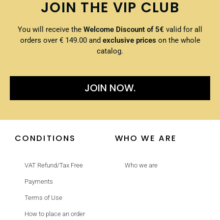
JOIN THE VIP CLUB
You will receive the
Welcome Discount of 5€
valid for all
orders over € 149.00 and
exclusive prices
on the whole
catalog.
JOIN NOW.
CONDITIONS
WHO WE ARE
VAT Refund/Tax Free
Who we are
Payments
Terms of Use
How to place an order