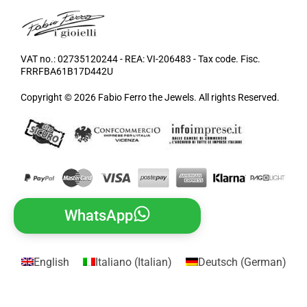
VAT no.: 02735120244 - REA: VI-206483 - Tax code. Fisc.
FRRFBA61B17D442U
Copyright © 2026 Fabio Ferro the Jewels. All rights Reserved.
WhatsApp
English
Italiano
(
Italian
)
Deutsch
(
German
)