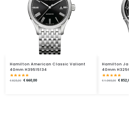
Hamilton American Classic Valiant
Hamilton Ja
40mm H39515134
40mm H325
€
660,00
€
852,
€
825,00
€
1.065,00