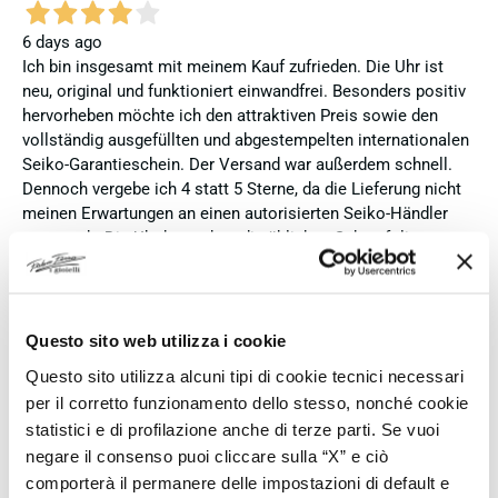
6 days ago
Ich bin insgesamt mit meinem Kauf zufrieden. Die Uhr ist
neu, original und funktioniert einwandfrei. Besonders positiv
hervorheben möchte ich den attraktiven Preis sowie den
vollständig ausgefüllten und abgestempelten internationalen
Seiko-Garantieschein. Der Versand war außerdem schnell.
Dennoch vergebe ich 4 statt 5 Sterne, da die Lieferung nicht
meinen Erwartungen an einen autorisierten Seiko-Händler
entsprach. Die Uhr kam ohne die üblichen Schutzfolien am
Armband, die Originalverpackung entsprach nicht der
Verpackung, die ich von diesem Modell aus offiziellen
Präsentationen und Videos kenne (andere Box und anderes
Uhrenkissen), und auch die Seiko-Hangtags mit
Questo sito web utilizza i cookie
Modellinformationen fehlten. Die Uhr selbst ist in neuem
Questo sito utilizza alcuni tipi di cookie tecnici necessari
Zustand und weist keine Gebrauchsspuren auf. Dennoch
per il corretto funzionamento dello stesso, nonché cookie
hätte ich bei einer hochwertigen Uhr dieser Preisklasse
statistici e di profilazione anche di terze parti. Se vuoi
erwartet, dass sie mit der vollständigen Originalpräsentation
negare il consenso puoi cliccare sulla “X” e ciò
geliefert wird. Insgesamt empfehle ich den Händler aufgrund
des guten Preises und der seriösen Abwicklung, hoffe
comporterà il permanere delle impostazioni di default e