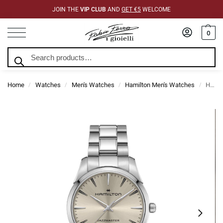
JOIN THE
VIP CLUB
AND
GET €5
WELCOME
0
Search
Home
Watches
Men's Watches
Hamilton Men's Watches
Hamilton Jazzmaster Quartz 40mm H32461121
/
/
/
/