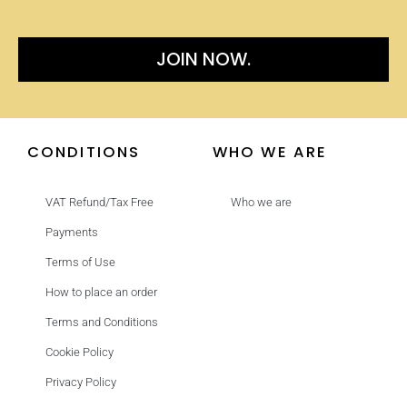
JOIN NOW.
CONDITIONS
WHO WE ARE
VAT Refund/Tax Free
Who we are
Payments
Terms of Use
How to place an order
Terms and Conditions
Cookie Policy
Privacy Policy