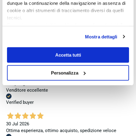
jedoch, dass bei zukünftigen Bestellungen mehr Wert auf
dunque la continuazione della navigazione in assenza di
eine vollständige und originale Präsentation gelegt wird.
cookie o altri strumenti di tracciamento diversi da quelli
tecnici.
Verified buyer
Se vuoi accettare tutti i cookie clicca su “accetta tutto”,
se invece vuoi autonomamente selezionare i cookie da
Mostra dettagli
accettare clicca su personalizza.
6 days ago
Se vuoi saperne di più consulta la
privacy policy
e la
Perfetto
cookie policy
.
Accetta tutti
Verified buyer
Personalizza
7 days ago
Venditore eccellente
Verified buyer
30 Jul 2026
Ottima esperienza, ottimo acquisto, spedizione veloce