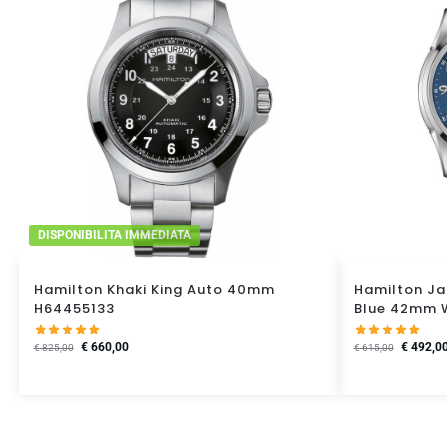
DISPONIBILITA IMMEDIATA
Hamilton Khaki King Auto 40mm
Hamilton Ja
H64455133
Blue 42mm 
€
660,00
€
492,0
€
825,00
€
615,00