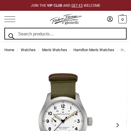
JOIN THE
VIP CLUB
AND
GET €5
WELCOME
0
Search
Home
Watches
Men's Watches
Hamilton Men's Watches
Hamilton Khaki Field Mechanical Power Reserve H69509910
/
/
/
/