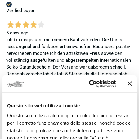
Verified buyer
5 days ago
Ich bin insgesamt mit meinem Kauf zufrieden. Die Uhr ist
neu, original und funktioniert einwandfrei. Besonders positiv
hervorheben möchte ich den attraktiven Preis sowie den
vollständig ausgefüllten und abgestempelten internationalen
Seiko-Garantieschein. Der Versand war außerdem schnell.
Dennoch vergebe ich 4 statt 5 Sterne, da die Lieferung nicht
meinen Erwartungen an einen autorisierten Seiko-Händler
entsprach. Die Uhr kam ohne die üblichen Schutzfolien am
Armband, die Originalverpackung entsprach nicht der
Verpackung, die ich von diesem Modell aus offiziellen
Questo sito web utilizza i cookie
Präsentationen und Videos kenne (andere Box und anderes
Uhrenkissen), und auch die Seiko-Hangtags mit
Questo sito utilizza alcuni tipi di cookie tecnici necessari
Modellinformationen fehlten. Die Uhr selbst ist in neuem
per il corretto funzionamento dello stesso, nonché cookie
Zustand und weist keine Gebrauchsspuren auf. Dennoch
statistici e di profilazione anche di terze parti. Se vuoi
hätte ich bei einer hochwertigen Uhr dieser Preisklasse
negare il consenso puoi cliccare sulla “X” e ciò