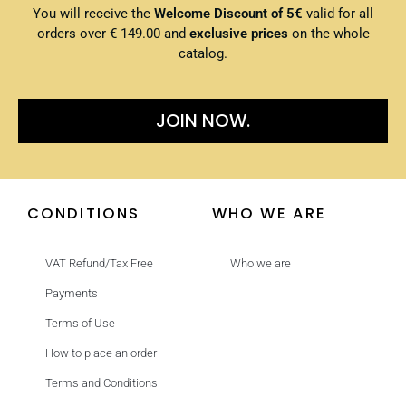
You will receive the
Welcome Discount of 5€
valid for all
orders over € 149.00 and
exclusive prices
on the whole
catalog.
JOIN NOW.
CONDITIONS
WHO WE ARE
VAT Refund/Tax Free
Who we are
Payments
Terms of Use
How to place an order
Terms and Conditions