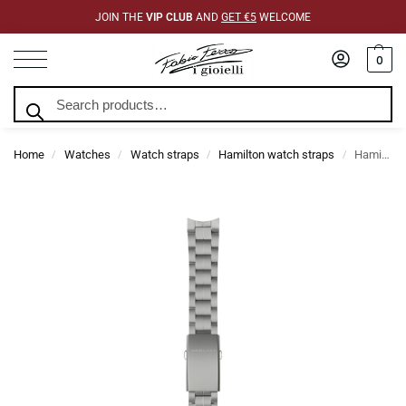
JOIN THE
VIP CLUB
AND
GET €5
WELCOME
0
Search
Home
Watches
Watch straps
Hamilton watch straps
Hamilton Khaki Field Quartz 38mm Bracelet H605.684.108
/
/
/
/