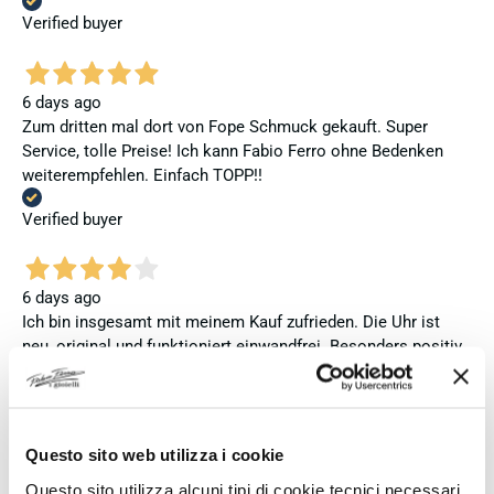
Verified buyer
6 days ago
Zum dritten mal dort von Fope Schmuck gekauft. Super
Service, tolle Preise! Ich kann Fabio Ferro ohne Bedenken
weiterempfehlen. Einfach TOPP!!
Verified buyer
6 days ago
Ich bin insgesamt mit meinem Kauf zufrieden. Die Uhr ist
neu, original und funktioniert einwandfrei. Besonders positiv
hervorheben möchte ich den attraktiven Preis sowie den
vollständig ausgefüllten und abgestempelten internationalen
Seiko-Garantieschein. Der Versand war außerdem schnell.
Dennoch vergebe ich 4 statt 5 Sterne, da die Lieferung nicht
Questo sito web utilizza i cookie
meinen Erwartungen an einen autorisierten Seiko-Händler
Questo sito utilizza alcuni tipi di cookie tecnici necessari
entsprach. Die Uhr kam ohne die üblichen Schutzfolien am