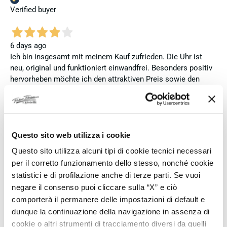
Verified buyer
6 days ago
Ich bin insgesamt mit meinem Kauf zufrieden. Die Uhr ist
neu, original und funktioniert einwandfrei. Besonders positiv
hervorheben möchte ich den attraktiven Preis sowie den
vollständig ausgefüllten und abgestempelten internationalen
Seiko-Garantieschein. Der Versand war außerdem schnell.
Dennoch vergebe ich 4 statt 5 Sterne, da die Lieferung nicht
meinen Erwartungen an einen autorisierten Seiko-Händler
entsprach. Die Uhr kam ohne die üblichen Schutzfolien am
Questo sito web utilizza i cookie
Armband, die Originalverpackung entsprach nicht der
Questo sito utilizza alcuni tipi di cookie tecnici necessari
Verpackung, die ich von diesem Modell aus offiziellen
per il corretto funzionamento dello stesso, nonché cookie
Präsentationen und Videos kenne (andere Box und anderes
statistici e di profilazione anche di terze parti. Se vuoi
Uhrenkissen), und auch die Seiko-Hangtags mit
negare il consenso puoi cliccare sulla “X” e ciò
Modellinformationen fehlten. Die Uhr selbst ist in neuem
comporterà il permanere delle impostazioni di default e
Zustand und weist keine Gebrauchsspuren auf. Dennoch
dunque la continuazione della navigazione in assenza di
hätte ich bei einer hochwertigen Uhr dieser Preisklasse
cookie o altri strumenti di tracciamento diversi da quelli
erwartet, dass sie mit der vollständigen Originalpräsentation