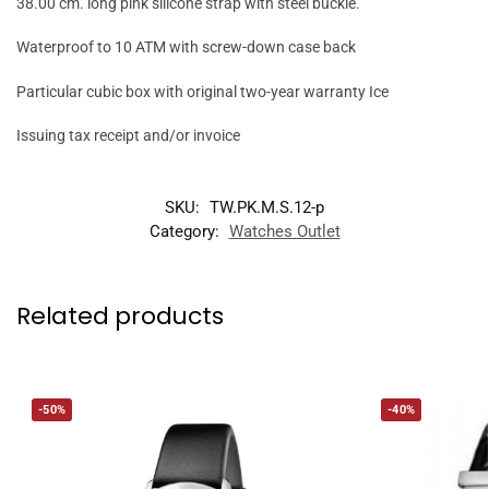
38.00 cm. long pink silicone strap with steel buckle.
Waterproof to 10 ATM with screw-down case back
Particular cubic box with original two-year warranty Ice
Issuing tax receipt and/or invoice
SKU:
TW.PK.M.S.12-p
Category:
Watches Outlet
Related products
-50%
-40%