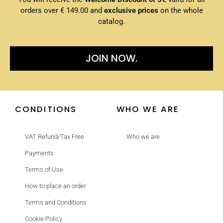
orders over € 149.00 and
exclusive prices
on the whole
catalog.
JOIN NOW.
CONDITIONS
WHO WE ARE
VAT Refund/Tax Free
Who we are
Payments
Terms of Use
How to place an order
Terms and Conditions
Cookie Policy