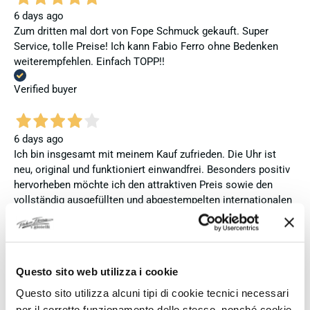
6 days ago
Zum dritten mal dort von Fope Schmuck gekauft. Super
Service, tolle Preise! Ich kann Fabio Ferro ohne Bedenken
weiterempfehlen. Einfach TOPP!!
Verified buyer
6 days ago
Ich bin insgesamt mit meinem Kauf zufrieden. Die Uhr ist
neu, original und funktioniert einwandfrei. Besonders positiv
hervorheben möchte ich den attraktiven Preis sowie den
vollständig ausgefüllten und abgestempelten internationalen
Seiko-Garantieschein. Der Versand war außerdem schnell.
Dennoch vergebe ich 4 statt 5 Sterne, da die Lieferung nicht
meinen Erwartungen an einen autorisierten Seiko-Händler
entsprach. Die Uhr kam ohne die üblichen Schutzfolien am
Questo sito web utilizza i cookie
Armband, die Originalverpackung entsprach nicht der
Verpackung, die ich von diesem Modell aus offiziellen
Questo sito utilizza alcuni tipi di cookie tecnici necessari
Präsentationen und Videos kenne (andere Box und anderes
per il corretto funzionamento dello stesso, nonché cookie