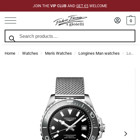
JOIN THE
VIP CLUB
AND
GET €5
WELCOME
0
Search
Home
Watches
Men's Watches
Longines Man watches
Longines Hydroconquest Black Automatic Mesh Milan 42mm
/
/
/
/