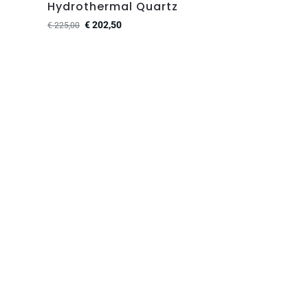
Hydrothermal Quartz
€
202,50
€
225,00