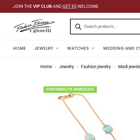
JOIN THE
VIP CLUB
AND
GET €5
WELCOME
HOME
JEWELRY
WATCHES
WEDDING AND C
Home
Jewelry
Fashion jewelry
Madì jewel
/
/
/
DISPONIBILITA IMMEDIATA