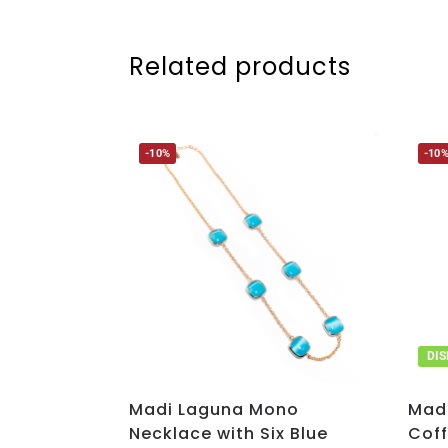
Related products
-10%
-10
DIS
Madi Laguna Mono
Mad
Necklace with Six Blue
Coff