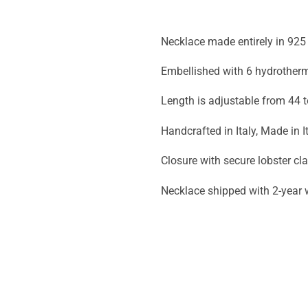
Necklace made entirely in 925 r
Embellished with 6 hydrotherm
Length is adjustable from 44 t
Handcrafted in Italy, Made in It
Closure with secure lobster cl
Necklace shipped with 2-year 