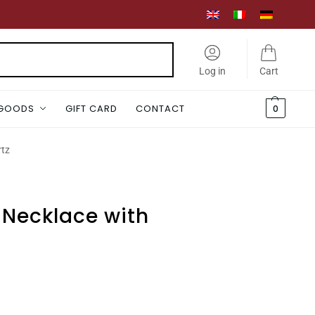
Search
Log in
Cart
 GOODS
GIFT CARD
CONTACT
0
rtz
Necklace with