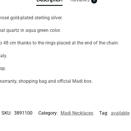
0
osé gold-plated sterling silver.
al quartz in aqua green color.
o 48 cm thanks to the rings placed at the end of the chain.
aly.
asp.
warranty, shopping bag and official Madì box.
SKU:
3891100
Category:
Madì Necklaces
Tag:
available