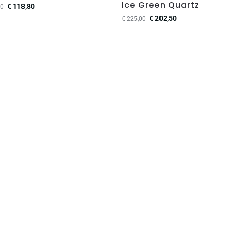
Ice Green Quartz
€
118,80
0
€
202,50
€
225,00