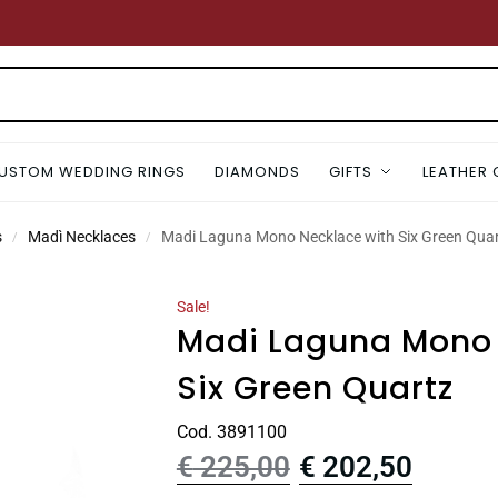
USTOM WEDDING RINGS
DIAMONDS
GIFTS
LEATHER
s
Madì Necklaces
Madi Laguna Mono Necklace with Six Green Qua
/
/
Sale!
Madi Laguna Mono 
Six Green Quartz
Cod. 3891100
€
225,00
€
202,50