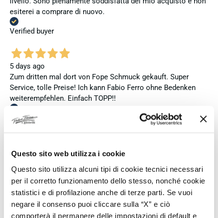
livello. Sono pienamente soddisfatta del mio acquisto e non
esiterei a comprare di nuovo.
Verified buyer
5 days ago
Zum dritten mal dort von Fope Schmuck gekauft. Super
Service, tolle Preise! Ich kann Fabio Ferro ohne Bedenken
weiterempfehlen. Einfach TOPP!!
Verified buyer
5 days ago
Questo sito web utilizza i cookie
Ich bin insgesamt mit meinem Kauf zufrieden. Die Uhr ist
Questo sito utilizza alcuni tipi di cookie tecnici necessari
neu, original und funktioniert einwandfrei. Besonders positiv
per il corretto funzionamento dello stesso, nonché cookie
hervorheben möchte ich den attraktiven Preis sowie den
statistici e di profilazione anche di terze parti. Se vuoi
vollständig ausgefüllten und abgestempelten internationalen
negare il consenso puoi cliccare sulla “X” e ciò
Seiko-Garantieschein. Der Versand war außerdem schnell.
comporterà il permanere delle impostazioni di default e
Dennoch vergebe ich 4 statt 5 Sterne, da die Lieferung nicht