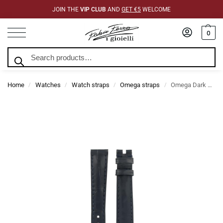
JOIN THE
VIP CLUB
AND
GET €5
WELCOME
0
Search
Home
Watches
Watch straps
Omega straps
Omega Dark Blue Alligator Leather Strap 032CUZ010226W
/
/
/
/