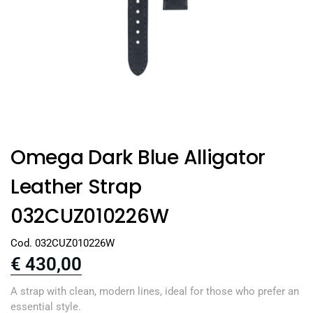
Omega Dark Blue Alligator
Leather Strap
032CUZ010226W
Cod. 032CUZ010226W
€
430,00
A strap with clean, modern lines, ideal for those who prefer an
essential style.