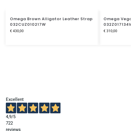
Omega Brown Alligator Leather Strap
Omega Vega
032CUZ010217W
032Z017134
€
430,00
€
310,00
Excellent
4,9
/5
722
reviews