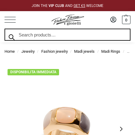
JOIN THE
VIP CLUB
AND
GET €5
WELCOME
0
Search
Home
Jewelry
Fashion jewelry
Madì jewels
Madi Rings
Madi
/
/
/
/
/
DISPONIBILITA IMMEDIATA