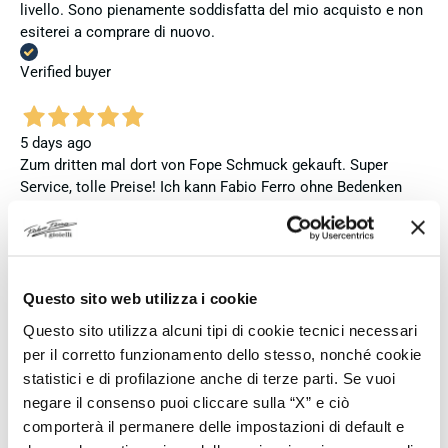
livello. Sono pienamente soddisfatta del mio acquisto e non
esiterei a comprare di nuovo.
Verified buyer
5 days ago
Zum dritten mal dort von Fope Schmuck gekauft. Super
Service, tolle Preise! Ich kann Fabio Ferro ohne Bedenken
weiterempfehlen. Einfach TOPP!!
Verified buyer
Questo sito web utilizza i cookie
6 days ago
Questo sito utilizza alcuni tipi di cookie tecnici necessari
Ich bin insgesamt mit meinem Kauf zufrieden. Die Uhr ist
per il corretto funzionamento dello stesso, nonché cookie
neu, original und funktioniert einwandfrei. Besonders positiv
statistici e di profilazione anche di terze parti. Se vuoi
hervorheben möchte ich den attraktiven Preis sowie den
negare il consenso puoi cliccare sulla “X” e ciò
vollständig ausgefüllten und abgestempelten internationalen
comporterà il permanere delle impostazioni di default e
Seiko-Garantieschein. Der Versand war außerdem schnell.