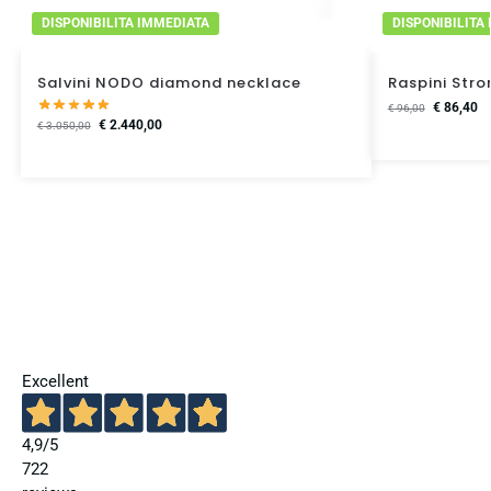
DISPONIBILITA IMMEDIATA
DISPONIBILITA
Salvini NODO diamond necklace
Raspini Stro
€
86,40
€
96,00
€
2.440,00
€
3.050,00
Excellent
4,9
/5
722