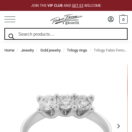
JOIN THE
VIP CLUB
AND
GET €5
WELCOME
0
Search
Home
Jewelry
Gold jewelry
Trilogy rings
Trilogy Fabio Ferro Charlotte Model Ring in White Gold with 0.75 Carat Diamonds
/
/
/
/