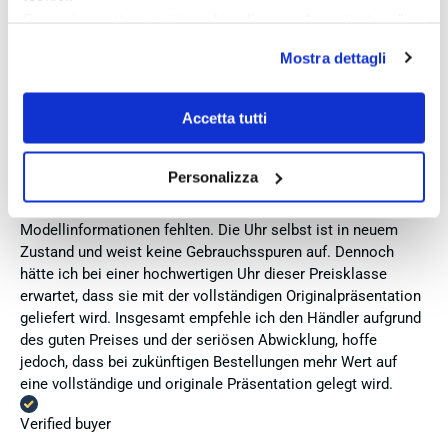
hervorheben möchte ich den attraktiven Preis sowie den
Se vuoi accettare tutti i cookie clicca su “accetta tutto”,
vollständig ausgefüllten und abgestempelten internationalen
se invece vuoi autonomamente selezionare i cookie da
Seiko-Garantieschein. Der Versand war außerdem schnell.
Mostra dettagli
accettare clicca su personalizza.
Dennoch vergebe ich 4 statt 5 Sterne, da die Lieferung nicht
Se vuoi saperne di più consulta la
privacy policy
e la
meinen Erwartungen an einen autorisierten Seiko-Händler
cookie policy
.
Accetta tutti
entsprach. Die Uhr kam ohne die üblichen Schutzfolien am
Armband, die Originalverpackung entsprach nicht der
Verpackung, die ich von diesem Modell aus offiziellen
Personalizza
Präsentationen und Videos kenne (andere Box und anderes
Uhrenkissen), und auch die Seiko-Hangtags mit
Modellinformationen fehlten. Die Uhr selbst ist in neuem
Zustand und weist keine Gebrauchsspuren auf. Dennoch
hätte ich bei einer hochwertigen Uhr dieser Preisklasse
erwartet, dass sie mit der vollständigen Originalpräsentation
geliefert wird. Insgesamt empfehle ich den Händler aufgrund
des guten Preises und der seriösen Abwicklung, hoffe
jedoch, dass bei zukünftigen Bestellungen mehr Wert auf
eine vollständige und originale Präsentation gelegt wird.
Verified buyer