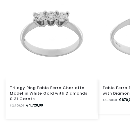
Trilogy Ring Fabio Ferro Charlotte
Fabio Ferro 
Model in White Gold with Diamonds
with Diamon
0.31 Carats
€
870,
€
1.090,00
€
1.720,00
€
2.150,00