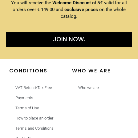
You will receive the
Welcome Discount of 5€
valid for all
orders over € 149.00 and
exclusive prices
on the whole
catalog.
JOIN NOW.
CONDITIONS
WHO WE ARE
VAT Refund/Tax Free
Who we are
Payments
Terms of Use
How to place an order
Terms and Conditions