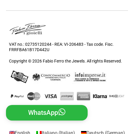
VAT no.: 02735120244 - REA: VI-206483 - Tax code. Fisc.
FRRFBA61B17D442U
Copyright © 2026 Fabio Ferro the Jewels. All rights Reserved.
WhatsApp
English
Italiano
(
Italian
)
Deutsch
(
German
)