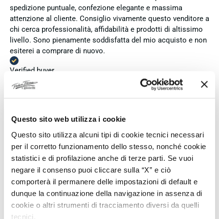
spedizione puntuale, confezione elegante e massima
attenzione al cliente. Consiglio vivamente questo venditore a
chi cerca professionalità, affidabilità e prodotti di altissimo
livello. Sono pienamente soddisfatta del mio acquisto e non
esiterei a comprare di nuovo.
Verified buyer
4 days ago
Zum dritten mal dort von Fope Schmuck gekauft. Super
Questo sito web utilizza i cookie
Service, tolle Preise! Ich kann Fabio Ferro ohne Bedenken
Questo sito utilizza alcuni tipi di cookie tecnici necessari
weiterempfehlen. Einfach TOPP!!
per il corretto funzionamento dello stesso, nonché cookie
Verified buyer
statistici e di profilazione anche di terze parti. Se vuoi
negare il consenso puoi cliccare sulla “X” e ciò
comporterà il permanere delle impostazioni di default e
4 days ago
dunque la continuazione della navigazione in assenza di
Ich bin insgesamt mit meinem Kauf zufrieden. Die Uhr ist
cookie o altri strumenti di tracciamento diversi da quelli
neu, original und funktioniert einwandfrei. Besonders positiv
tecnici.