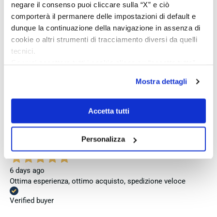
negare il consenso puoi cliccare sulla “X” e ciò
Verified buyer
comporterà il permanere delle impostazioni di default e
dunque la continuazione della navigazione in assenza di
cookie o altri strumenti di tracciamento diversi da quelli
4 days ago
tecnici.
Perfetto
Se vuoi accettare tutti i cookie clicca su “accetta tutto”,
Verified buyer
se invece vuoi autonomamente selezionare i cookie da
Mostra dettagli
accettare clicca su personalizza.
Se vuoi saperne di più consulta la
privacy policy
e la
4 days ago
cookie policy
.
Accetta tutti
Venditore eccellente
Verified buyer
Personalizza
6 days ago
Ottima esperienza, ottimo acquisto, spedizione veloce
Verified buyer