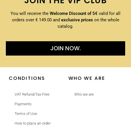
JOIN THE VIP CLUB
You will receive the
Welcome Discount of 5€
valid for all
orders over € 149.00 and
exclusive prices
on the whole
catalog.
JOIN NOW.
CONDITIONS
WHO WE ARE
VAT Refund/Tax Free
Who we are
Payments
Terms of Use
How to place an order