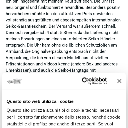
Ich bin insgesamt mit meinem Kauf zufrieden. Die Uhr ist
neu, original und funktioniert einwandfrei. Besonders positiv
hervorheben möchte ich den attraktiven Preis sowie den
vollständig ausgefüllten und abgestempelten internationalen
Seiko-Garantieschein. Der Versand war außerdem schnell.
Dennoch vergebe ich 4 statt 5 Sterne, da die Lieferung nicht
meinen Erwartungen an einen autorisierten Seiko-Händler
entsprach. Die Uhr kam ohne die üblichen Schutzfolien am
Armband, die Originalverpackung entsprach nicht der
Verpackung, die ich von diesem Modell aus offiziellen
Präsentationen und Videos kenne (andere Box und anderes
Uhrenkissen), und auch die Seiko-Hangtags mit
Modellinformationen fehlten. Die Uhr selbst ist in neuem
Zustand und weist keine Gebrauchsspuren auf. Dennoch
hätte ich bei einer hochwertigen Uhr dieser Preisklasse
erwartet, dass sie mit der vollständigen Originalpräsentation
Questo sito web utilizza i cookie
geliefert wird. Insgesamt empfehle ich den Händler aufgrund
des guten Preises und der seriösen Abwicklung, hoffe
Questo sito utilizza alcuni tipi di cookie tecnici necessari
jedoch, dass bei zukünftigen Bestellungen mehr Wert auf
per il corretto funzionamento dello stesso, nonché cookie
eine vollständige und originale Präsentation gelegt wird.
statistici e di profilazione anche di terze parti. Se vuoi