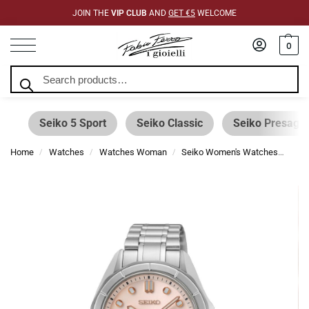
JOIN THE
VIP CLUB
AND
GET €5
WELCOME
0
Search
Seiko 5 Sport
Seiko Classic
Seiko Presage
Home
Watches
Watches Woman
Seiko Women's Watches
Sei
/
/
/