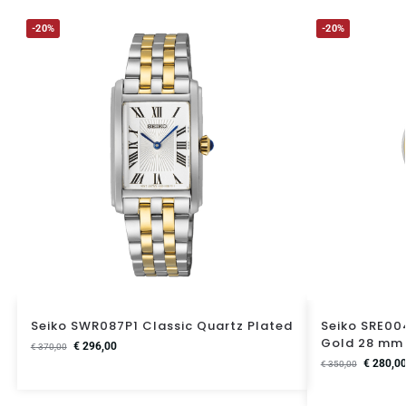
-20%
-20%
Seiko SWR087P1 Classic Quartz Plated
Seiko SRE00
Gold 28 mm
€
296,00
€
370,00
€
280,0
€
350,00