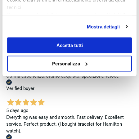
Verified buyer
tecnici.
Se vuoi accettare tutti i cookie clicca su “accetta tutto”,
se invece vuoi autonomamente selezionare i cookie da
Mostra dettagli
3 days ago
accettare clicca su personalizza.
Venditore eccellente
Se vuoi saperne di più consulta la
privacy policy
e la
cookie policy
.
Accetta tutti
Verified buyer
Personalizza
5 days ago
Ottima esperienza, ottimo acquisto, spedizione veloce
Verified buyer
5 days ago
Everything was easy and smooth. Fast delivery. Excellent
service. Perfect product. (I bought bracelet for Hamilton
watch).