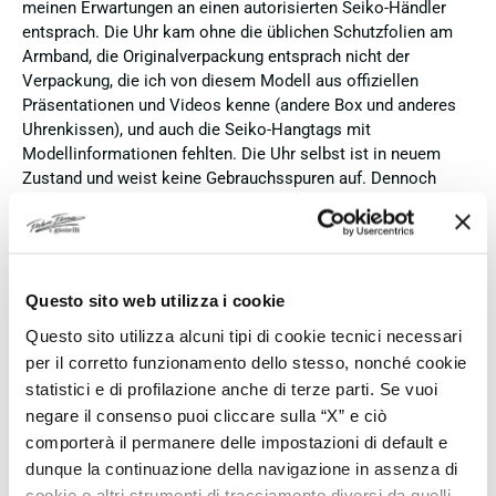
meinen Erwartungen an einen autorisierten Seiko-Händler
entsprach. Die Uhr kam ohne die üblichen Schutzfolien am
Armband, die Originalverpackung entsprach nicht der
Verpackung, die ich von diesem Modell aus offiziellen
Präsentationen und Videos kenne (andere Box und anderes
Uhrenkissen), und auch die Seiko-Hangtags mit
Modellinformationen fehlten. Die Uhr selbst ist in neuem
Zustand und weist keine Gebrauchsspuren auf. Dennoch
hätte ich bei einer hochwertigen Uhr dieser Preisklasse
erwartet, dass sie mit der vollständigen Originalpräsentation
geliefert wird. Insgesamt empfehle ich den Händler aufgrund
des guten Preises und der seriösen Abwicklung, hoffe
jedoch, dass bei zukünftigen Bestellungen mehr Wert auf
Questo sito web utilizza i cookie
eine vollständige und originale Präsentation gelegt wird.
Questo sito utilizza alcuni tipi di cookie tecnici necessari
per il corretto funzionamento dello stesso, nonché cookie
Verified buyer
statistici e di profilazione anche di terze parti. Se vuoi
negare il consenso puoi cliccare sulla “X” e ciò
comporterà il permanere delle impostazioni di default e
3 days ago
dunque la continuazione della navigazione in assenza di
Perfetto
cookie o altri strumenti di tracciamento diversi da quelli