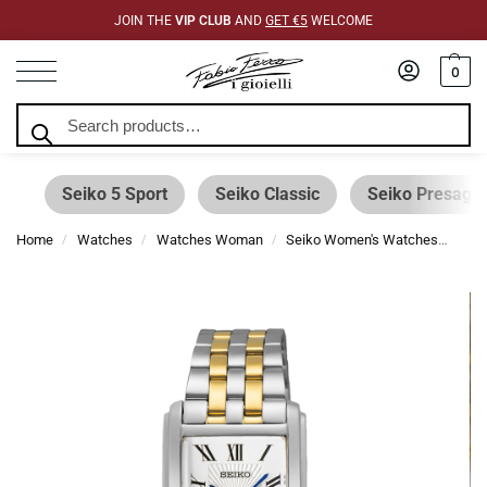
JOIN THE
VIP CLUB
AND
GET €5
WELCOME
0
Search
Seiko 5 Sport
Seiko Classic
Seiko Presage
Home
Watches
Watches Woman
Seiko Women's Watches
Sei
/
/
/