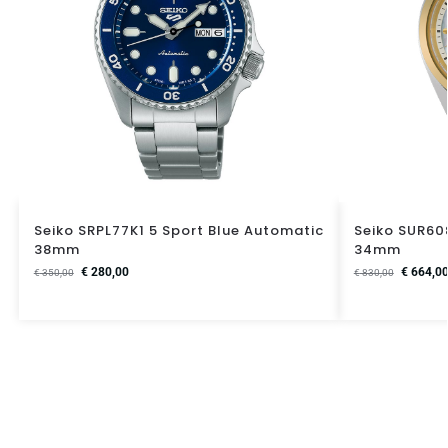
Seiko SRPL77K1 5 Sport Blue Automatic
Seiko SUR60
38mm
34mm
€
280,00
€
664,0
€
350,00
€
830,00