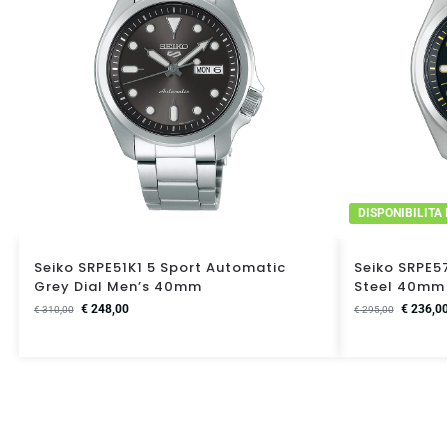
DISPONIBILITA
Seiko SRPE51K1 5 Sport Automatic
Seiko SRPE5
Grey Dial Men’s 40mm
Steel 40mm
€
248,00
€
236,0
€
310,00
€
295,00