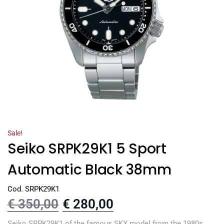
Sale!
Seiko SRPK29K1 5 Sport
Automatic Black 38mm
Cod. SRPK29K1
€
350,00
€
280,00
Seiko SRPK29K1 of the famous SKX model from the 1980s,