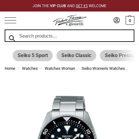
JOIN THE
VIP CLUB
AND
GET €5
WELCOME
0
Search
Seiko 5 Sport
Seiko Classic
Seiko Presage
Home
Watches
Watches Woman
Seiko Women's Watches
Sei
/
/
/