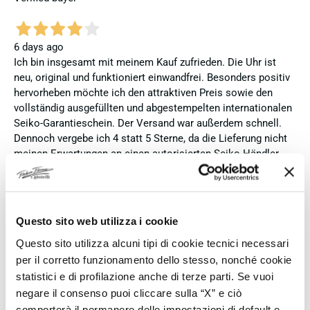
6 days ago
Ich bin insgesamt mit meinem Kauf zufrieden. Die Uhr ist
neu, original und funktioniert einwandfrei. Besonders positiv
hervorheben möchte ich den attraktiven Preis sowie den
vollständig ausgefüllten und abgestempelten internationalen
Seiko-Garantieschein. Der Versand war außerdem schnell.
Dennoch vergebe ich 4 statt 5 Sterne, da die Lieferung nicht
meinen Erwartungen an einen autorisierten Seiko-Händler
entsprach. Die Uhr kam ohne die üblichen Schutzfolien am
Armband, die Originalverpackung entsprach nicht der
Verpackung, die ich von diesem Modell aus offiziellen
Präsentationen und Videos kenne (andere Box und anderes
Questo sito web utilizza i cookie
Uhrenkissen), und auch die Seiko-Hangtags mit
Questo sito utilizza alcuni tipi di cookie tecnici necessari
Modellinformationen fehlten. Die Uhr selbst ist in neuem
per il corretto funzionamento dello stesso, nonché cookie
Zustand und weist keine Gebrauchsspuren auf. Dennoch
hätte ich bei einer hochwertigen Uhr dieser Preisklasse
statistici e di profilazione anche di terze parti. Se vuoi
erwartet, dass sie mit der vollständigen Originalpräsentation
negare il consenso puoi cliccare sulla “X” e ciò
geliefert wird. Insgesamt empfehle ich den Händler aufgrund
comporterà il permanere delle impostazioni di default e