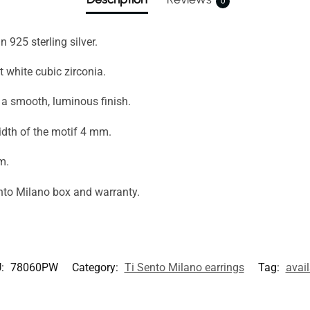
0
n 925 sterling silver.
ut white cubic zirconia.
 a smooth, luminous finish.
idth of the motif 4 mm.
m.
nto Milano box and warranty.
:
78060PW
Category:
Ti Sento Milano earrings
Tag:
avai