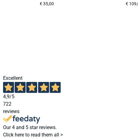
€
35,00
€
109,
Excellent
4,9
/5
722
reviews
Our 4 and 5 star reviews.
Click here to read them all >