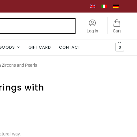
Search
Log in
Cart
 GOODS
GIFT CARD
CONTACT
0
h Zircons and Pearls
rings with
atural way.