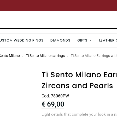
USTOM WEDDING RINGS
DIAMONDS
GIFTS
LEATHER
 Sento Milano
Ti Sento Milano earrings
Ti Sento Milano Earrings wit
/
/
Ti Sento Milano Ear
Zircons and Pearls
Cod. 78060PW
€
69,00
Light details that complete your look in a n