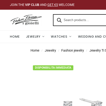
JOIN THE
VIP CLUB
AND
GET €5
WELCOME
HOME
JEWELRY
WATCHES
WEDDING AND C
Home
Jewelry
Fashion jewelry
Jewelry Ti
/
/
/
DISPONIBILITA IMMEDIATA