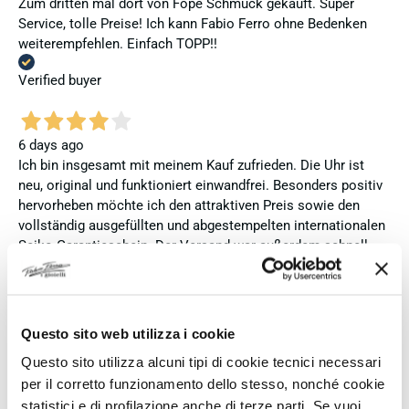
Zum dritten mal dort von Fope Schmuck gekauft. Super
Service, tolle Preise! Ich kann Fabio Ferro ohne Bedenken
weiterempfehlen. Einfach TOPP!!
Verified buyer
6 days ago
Ich bin insgesamt mit meinem Kauf zufrieden. Die Uhr ist
neu, original und funktioniert einwandfrei. Besonders positiv
hervorheben möchte ich den attraktiven Preis sowie den
vollständig ausgefüllten und abgestempelten internationalen
Seiko-Garantieschein. Der Versand war außerdem schnell.
Dennoch vergebe ich 4 statt 5 Sterne, da die Lieferung nicht
meinen Erwartungen an einen autorisierten Seiko-Händler
entsprach. Die Uhr kam ohne die üblichen Schutzfolien am
Armband, die Originalverpackung entsprach nicht der
Questo sito web utilizza i cookie
Verpackung, die ich von diesem Modell aus offiziellen
Questo sito utilizza alcuni tipi di cookie tecnici necessari
Präsentationen und Videos kenne (andere Box und anderes
per il corretto funzionamento dello stesso, nonché cookie
Uhrenkissen), und auch die Seiko-Hangtags mit
statistici e di profilazione anche di terze parti. Se vuoi
Modellinformationen fehlten. Die Uhr selbst ist in neuem