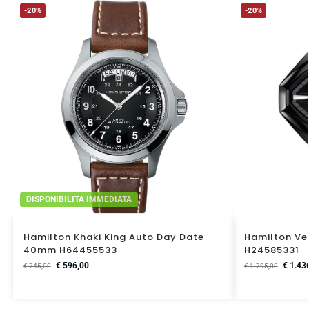
-20%
-20%
DISPONIBILITA IMMEDIATA
Hamilton Khaki King Auto Day Date
Hamilton Ven
40mm H64455533
H24585331
€
596,00
€
1.43
€
745,00
€
1.795,00