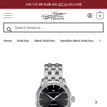
JOIN THE
VIP CLUB
AND
GET €5
WELCOME
0
Search
Home
Watches
Men's Watches
Hamilton Men's Watches
Hamilton Jazzmaster Auto 40mm H32475130
/
/
/
/