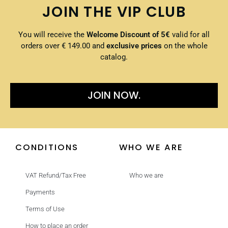
JOIN THE VIP CLUB
You will receive the
Welcome Discount of 5€
valid for all
orders over € 149.00 and
exclusive prices
on the whole
catalog.
JOIN NOW.
CONDITIONS
WHO WE ARE
VAT Refund/Tax Free
Who we are
Payments
Terms of Use
How to place an order