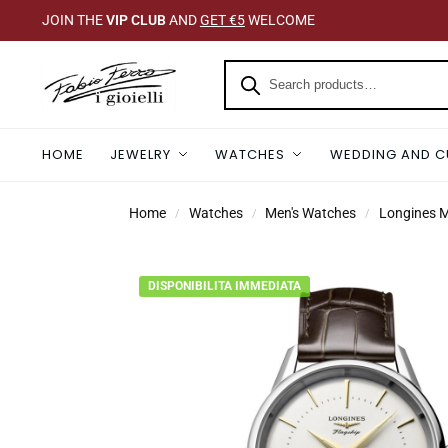
JOIN THE
VIP CLUB
AND
GET €5
WELCOME
HOME
JEWELRY
WATCHES
WEDDING AND C
Home
Watches
Men's Watches
Longines 
/
/
/
DISPONIBILITA IMMEDIATA