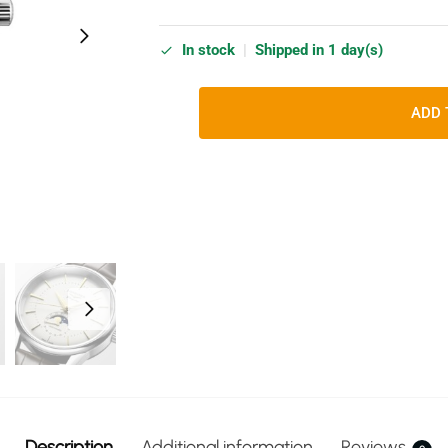
In stock
|
Shipped in 1 day(s)
ADD 
Description
Additional information
Reviews