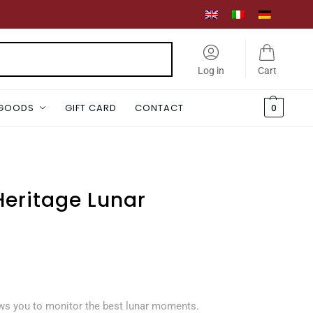
Search
Log in
Cart
 GOODS
GIFT CARD
CONTACT
0
Heritage Lunar
ows you to monitor the best lunar moments.